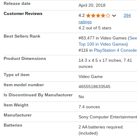
Release date
April 20, 2018
Customer Reviews
4.2
394
ratings
4.2 out of 5 stars
Best Sellers Rank
#83,477 in Video Games (
See
Top 100 in Video Games
)
#116 in
PlayStation 4 Console
Product Dimensions
14.3 x 4.5 x 17 inches; 7.41
ounces
Type of item
Video Game
Item model number
4655518633545
Is Discontinued By Manufacturer
No
Item Weight
7.4 ounces
Manufacturer
Sony Computer Entertainmen
Batteries
2 AA batteries required.
(included)