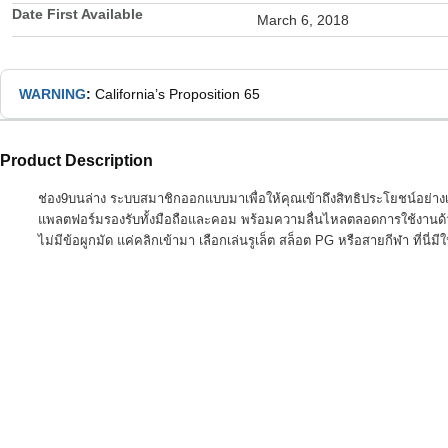
Date First Available
March 6, 2018
WARNING
:
California’s Proposition 65
Product Description
ช่อง9บนล่าง ระบบสมาชิกออกแบบมาเพื่อให้คุณเข้าถึงสิทธิประโยชน์อย่างเ
แพลตฟอร์มรองรับทั้งมือถือและคอม พร้อมความลื่นไหลตลอดการใช้งานด้วย
ไม่มีข้อผูกมัด แค่คลิกเข้ามา เลือกเล่นรูเล็ต สล็อต PG หรือสายกีฬา ที่น