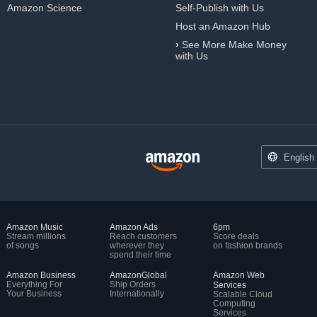
Amazon Science
Self-Publish with Us
Host an Amazon Hub
›
See More Make Money
with Us
English
Amazon Music
Amazon Ads
6pm
Stream millions
Reach customers
Score deals
of songs
wherever they
on fashion brands
spend their time
Amazon Business
AmazonGlobal
Amazon Web
Everything For
Ship Orders
Services
Your Business
Internationally
Scalable Cloud
Computing
Services