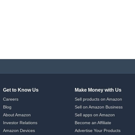
Get to Know Us
Make Money with Us
Careers
Sell products on Amazon
Blog
Sell on Amazon Business
About Amazon
Sell apps on Amazon
Investor Relations
Become an Affiliate
Amazon Devices
Advertise Your Products