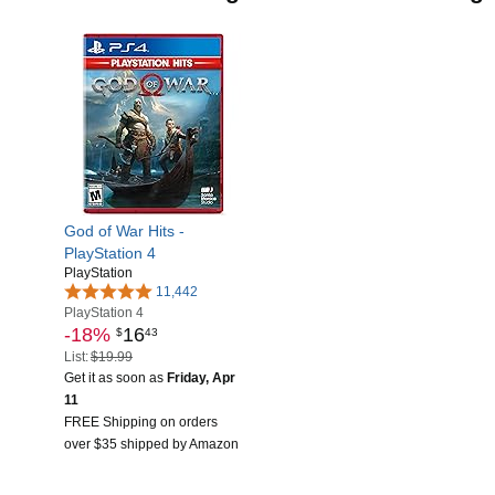
God of War Hits -
PlayStation 4
PlayStation
11,442
PlayStation 4
-18%
16
$
43
List:
$19.99
Get it as soon as
Friday, Apr
11
FREE Shipping on orders
over $35 shipped by Amazon