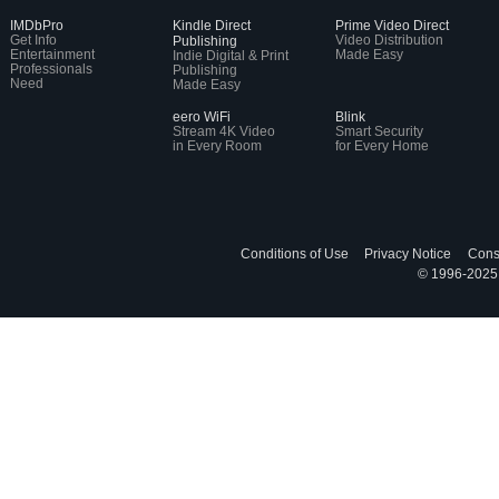
IMDbPro
Kindle Direct
Prime Video Direct
Get Info
Video Distribution
Publishing
Entertainment
Made Easy
Indie Digital & Print
Professionals
Publishing
Need
Made Easy
eero WiFi
Blink
Stream 4K Video
Smart Security
in Every Room
for Every Home
Conditions of Use
Privacy Notice
Cons
© 1996-2025, 