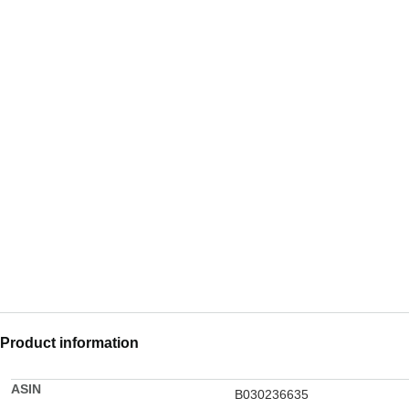
Product information
ASIN
B030236635