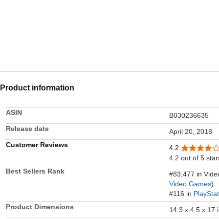
Product information
ASIN
B030236635
Release date
April 20, 2018
Customer Reviews
4.2
4.2 out of 5 star
Best Sellers Rank
#83,477 in Vid
Video Games
)
#116 in
PlaySta
Product Dimensions
14.3 x 4.5 x 17