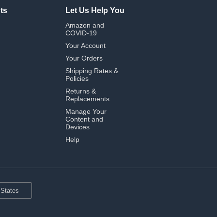
ts
Let Us Help You
Amazon and
COVID-19
Your Account
Your Orders
Shipping Rates &
Policies
Returns &
Replacements
Manage Your
Content and
Devices
Help
 States