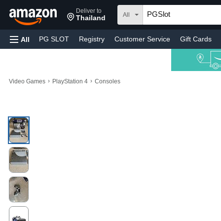
Deliver to
All
Thailand
PG SLOT
Registry
Customer Service
Gift Cards
All
›
›
Video Games
PlayStation 4
Consoles