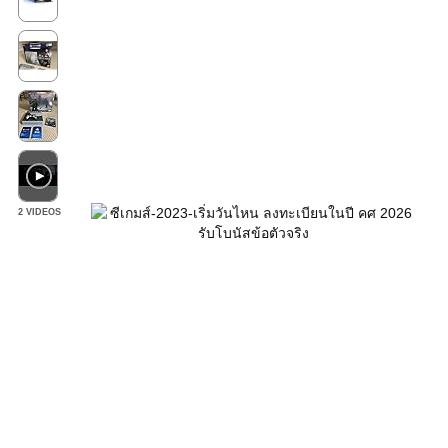
2 VIDEOS