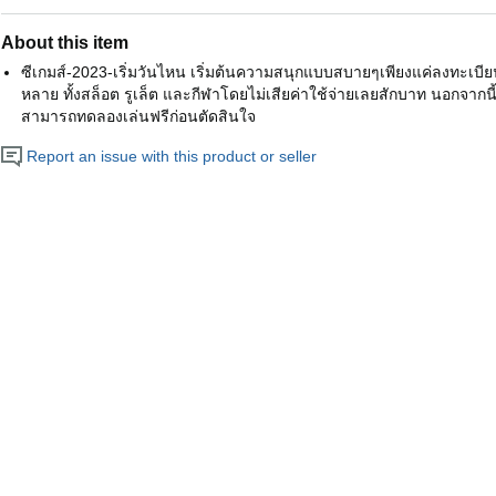
About this item
ซีเกมส์-2023-เริ่มวันไหน เริ่มต้นความสนุกแบบสบายๆเพียงแค่ลงทะเบี
หลาย ทั้งสล็อต รูเล็ต และกีฬาโดยไม่เสียค่าใช้จ่ายเลยสักบาท นอกจากนี้ 
สามารถทดลองเล่นฟรีก่อนตัดสินใจ
Report an issue with this product or seller