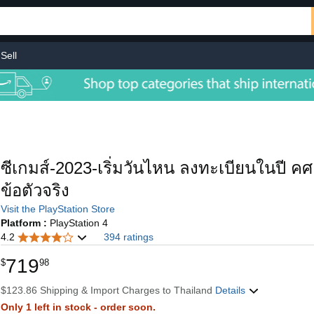
Sell
ซีเกมส์-2023-เริ่มวันไหน ลงทะเบียนในปี คศ
ข้อตัวจริง
Visit the PlayStation Store
Platform :
PlayStation 4
4.2
394 ratings
719
$
98
$123.86 Shipping & Import Charges to Thailand
Details
Only 1 left in stock - order soon.