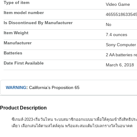
Type of item
Video Game
Item model number
465551863354
Is Discontinued By Manufacturer
No
Item Weight
7.4 ounces
Manufacturer
Sony Computer 
Batteries
2 AA batteries r
Date First Available
March 6, 2018
WARNING
:
California’s Proposition 65
Product Description
ซีเกมส์-2023-เริ่มวันไหน ระบบสมาชิกออกแบบมาเพื่อให้คุณเข้าถึงสิทธิปร
เดียว เลือกเล่นได้ตามสไตล์คุณ พร้อมสะสมแต้มไปแลกรางวัลในอนาคต