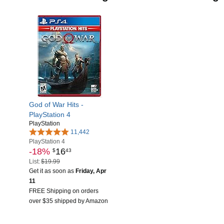
God of War Hits -
PlayStation 4
PlayStation
11,442
PlayStation 4
-18%
16
$
43
List:
$19.99
Get it as soon as
Friday, Apr
11
FREE Shipping on orders
over $35 shipped by Amazon