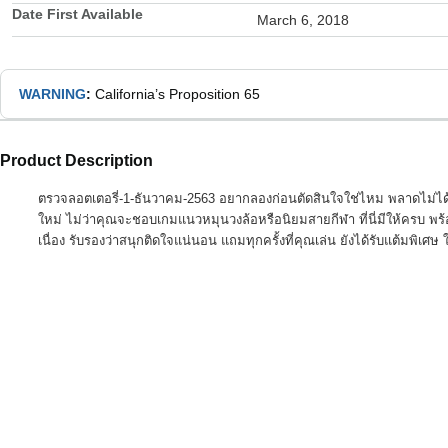
Date First Available
March 6, 2018
WARNING
:
California’s Proposition 65
Product Description
ตรวจลอตเตอรี่-1-ธันวาคม-2563 อยากลองก่อนตัดสินใจใช่ไหม พลาดไม่ได้
ใหม่ ไม่ว่าคุณจะชอบเกมแนวหมุนวงล้อหรือนิยมสายกีฬา ที่นี่มีให้ครบ พร้อ
เนื่อง รับรองว่าสนุกติดใจแน่นอน แถมทุกครั้งที่คุณเล่น ยังได้รับแต้มพิเศษ 