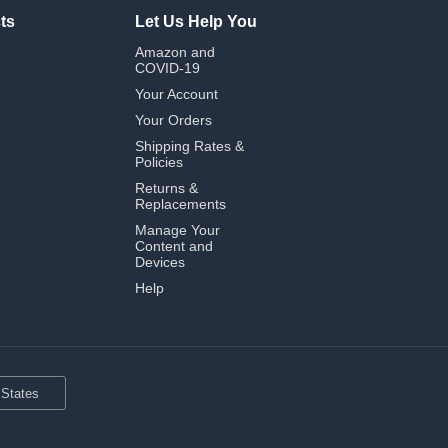
ts
Let Us Help You
Amazon and
COVID-19
Your Account
Your Orders
Shipping Rates &
Policies
Returns &
Replacements
Manage Your
Content and
Devices
Help
 States