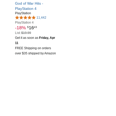
God of War Hits -
PlayStation 4
PlayStation
11,442
PlayStation 4
-18%
16
$
43
List:
$19.99
Get it as soon as
Friday, Apr
11
FREE Shipping on orders
over $35 shipped by Amazon