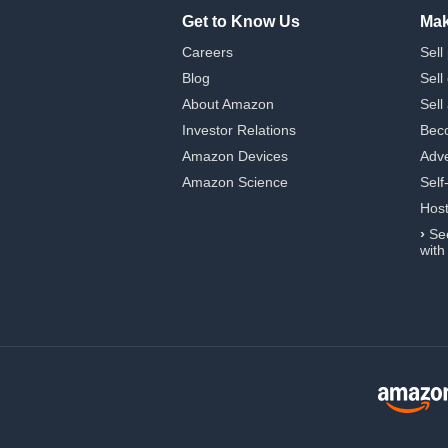
Get to Know Us
Mak
Careers
Sell
Blog
Sell
About Amazon
Sell
Investor Relations
Beco
Amazon Devices
Adve
Amazon Science
Self
Hos
›
Se
with