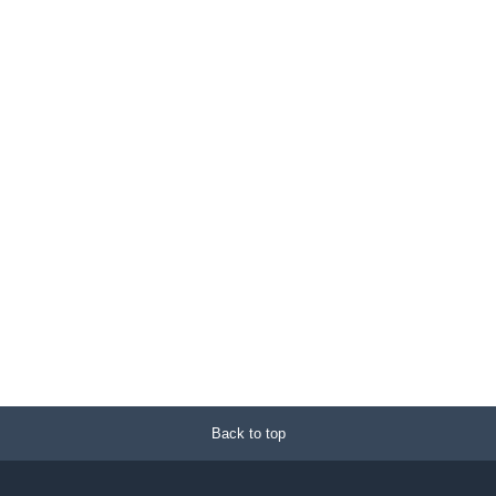
Back to top