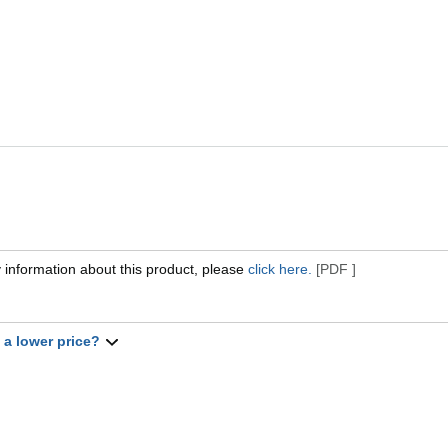
 information about this product, please
click here.
[PDF ]
t a lower price?