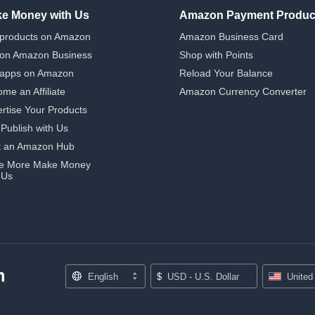
e Money with Us
Amazon Payment Produc
 products on Amazon
Amazon Business Card
 on Amazon Business
Shop with Points
 apps on Amazon
Reload Your Balance
me an Affiliate
Amazon Currency Converter
rtise Your Products
-Publish with Us
t an Amazon Hub
e More Make Money
 Us
English
$
USD - U.S. Dollar
United