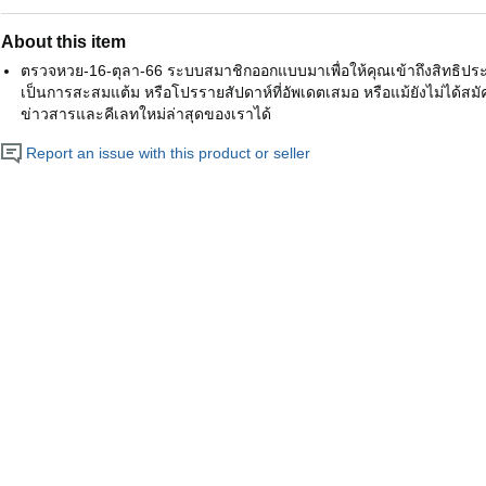
About this item
ตรวจหวย-16-ตุลา-66 ระบบสมาชิกออกแบบมาเพื่อให้คุณเข้าถึงสิทธิประโย
เป็นการสะสมแต้ม หรือโปรรายสัปดาห์ที่อัพเดตเสมอ หรือแม้ยังไม่ได้ส
ข่าวสารและคีเลทใหม่ล่าสุดของเราได้
Report an issue with this product or seller