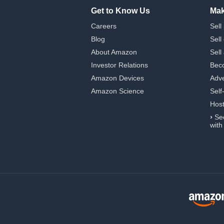
Get to Know Us
Mak
Careers
Sell
Blog
Sell
About Amazon
Sell
Investor Relations
Beco
Amazon Devices
Adve
Amazon Science
Self
Hos
›
Se
with