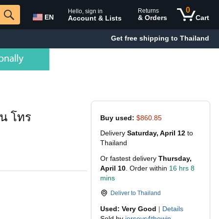
0
Returns
Hello, sign in
EN
& Orders
Cart
Account & Lists
Get free shipping to Thailand
ีน โทร
Buy used:
$860.85
Delivery
Saturday, April 12
to
Thailand
Or fastest delivery
Thursday,
April 10
. Order within
16 hrs 8
mins
Deliver to
Thailand
Used: Very Good
|
Details
Sold by
jerseys4thewin