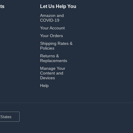
ts
Let Us Help You
Amazon and
COVID-19
Your Account
Your Orders
Shipping Rates &
Policies
Returns &
Replacements
Manage Your
Content and
Devices
Help
 States