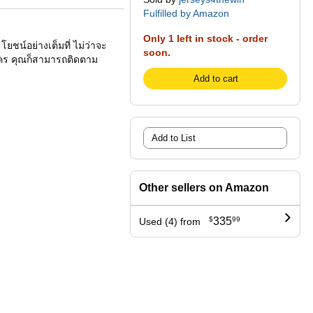
Fulfilled by Amazon
Only 1 left in stock - order
ชน์อย่างเต็มที่ ไม่ว่าจะ
soon.
มัคร คุณก็สามารถติดตาม
Add to cart
Add to List
Other sellers on Amazon
$
335
99
Used (4) from