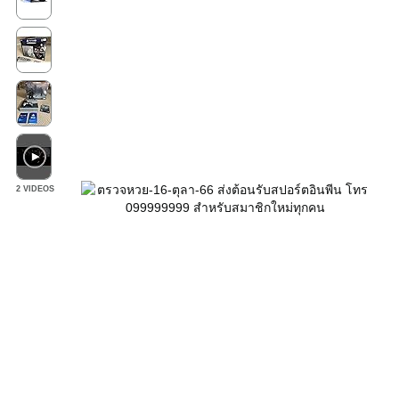
2 VIDEOS