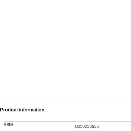
Product information
ASIN
B030236635