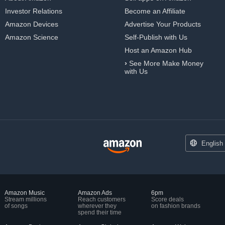
Investor Relations
Become an Affiliate
Amazon Devices
Advertise Your Products
Amazon Science
Self-Publish with Us
Host an Amazon Hub
›
See More Make Money
with Us
English
Amazon Music
Amazon Ads
6pm
Stream millions
Reach customers
Score deals
of songs
wherever they
on fashion brands
spend their time