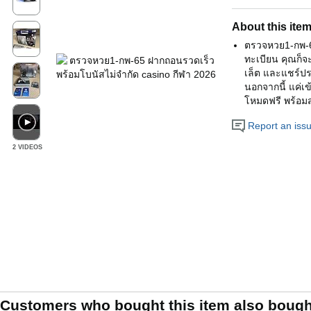
About this ite
ตรวจหวย1-กพ-65
ทะเบียน คุณก็จะ
เล็ต และแชร์ปร
นอกจากนี้ แค่เ
โหมดฟรี พร้อม
Report an issue
2 VIDEOS
Customers who bought this item also bough