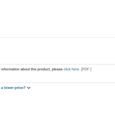
 information about this product, please
click here.
[PDF ]
t a lower price?