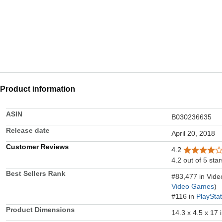
Product information
ASIN
B030236635
Release date
April 20, 2018
Customer Reviews
4.2
4.2 out of 5 star
Best Sellers Rank
#83,477 in Vid
Video Games
)
#116 in
PlaySta
Product Dimensions
14.3 x 4.5 x 17