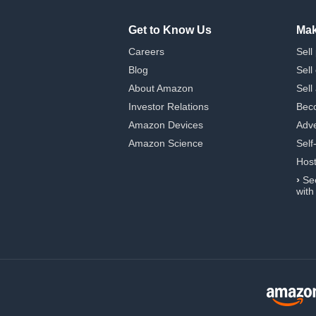
Get to Know Us
Mak
Careers
Sell
Blog
Sell
About Amazon
Sell
Investor Relations
Beco
Amazon Devices
Adve
Amazon Science
Self
Hos
›
Se
with