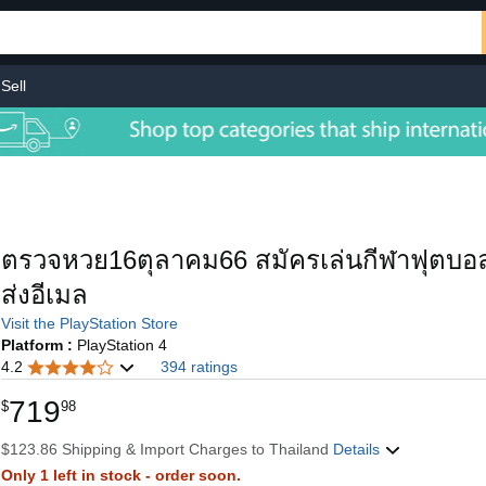
Sell
ตรวจหวย16ตุลาคม66 สมัครเล่นกีฬาฟุตบอ
ส่งอีเมล
Visit the PlayStation Store
Platform :
PlayStation 4
4.2
394 ratings
719
$
98
$123.86 Shipping & Import Charges to Thailand
Details
Only 1 left in stock - order soon.