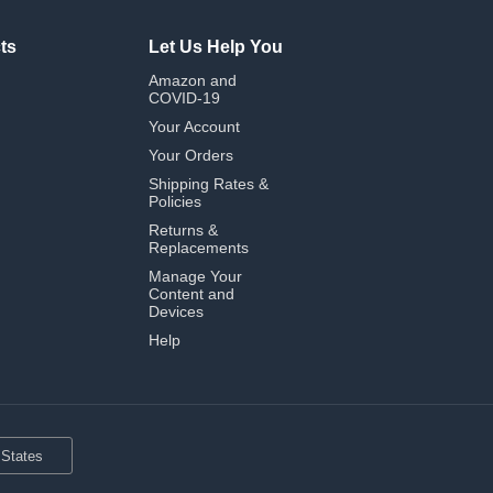
ts
Let Us Help You
Amazon and
COVID-19
Your Account
Your Orders
Shipping Rates &
Policies
Returns &
Replacements
Manage Your
Content and
Devices
Help
 States