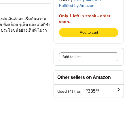
Fulfilled by Amazon
Only 1 left in stock - order
ฝนเงินอ่อตจ เริ่มต้นความ
soon.
ทั้งสล็อต รูเล็ต และเกมกีฬา
ประโยชน์อย่างเต็มที่ ไม่ว่า
Add to cart
Add to List
Other sellers on Amazon
$
335
99
Used (4) from