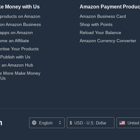
e Money with Us
Amazon Payment Produc
 products on Amazon
Amazon Business Card
 on Amazon Business
Shop with Points
 apps on Amazon
Reload Your Balance
me an Affiliate
Amazon Currency Converter
rtise Your Products
-Publish with Us
t an Amazon Hub
e More Make Money
 Us
English
$
USD - U.S. Dollar
United