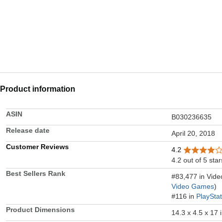
Product information
ASIN
B030236635
Release date
April 20, 2018
Customer Reviews
4.2
4.2 out of 5 star
Best Sellers Rank
#83,477 in Vid
Video Games
)
#116 in
PlaySta
Product Dimensions
14.3 x 4.5 x 17