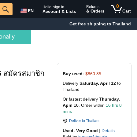
0
Returns
Hello, sign in
EN
& Orders
Cart
Account & Lists
Get free shipping to Thailand
6 สมัครสมาชิก
Buy used:
$860.85
Delivery
Saturday, April 12
to
Thailand
Or fastest delivery
Thursday,
April 10
. Order within
16 hrs 8
mins
Deliver to
Thailand
Used: Very Good
|
Details
Sold by
jerseys4thewin