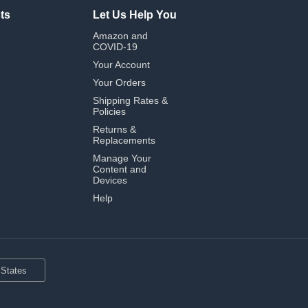
ts
Let Us Help You
Amazon and
COVID-19
Your Account
Your Orders
Shipping Rates &
Policies
Returns &
Replacements
Manage Your
Content and
Devices
Help
 States