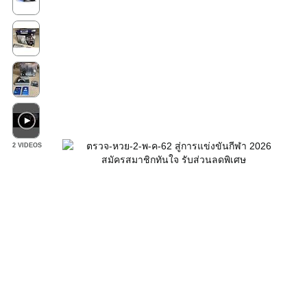
2 VIDEOS