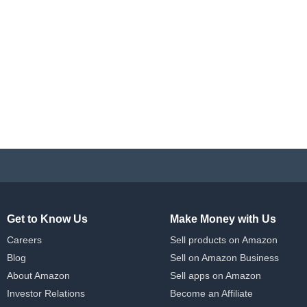
Get to Know Us
Make Money with Us
Careers
Sell products on Amazon
Blog
Sell on Amazon Business
About Amazon
Sell apps on Amazon
Investor Relations
Become an Affiliate