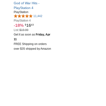
God of War Hits -
PlayStation 4
PlayStation
11,442
PlayStation 4
-18%
16
$
43
List:
$19.99
Get it as soon as
Friday, Apr
11
FREE Shipping on orders
over $35 shipped by Amazon