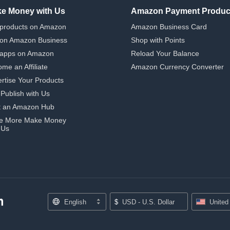
e Money with Us
Amazon Payment Produc
 products on Amazon
Amazon Business Card
 on Amazon Business
Shop with Points
 apps on Amazon
Reload Your Balance
me an Affiliate
Amazon Currency Converter
rtise Your Products
-Publish with Us
t an Amazon Hub
e More Make Money
 Us
English
$
USD - U.S. Dollar
United