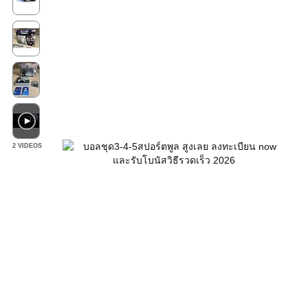
2 VIDEOS