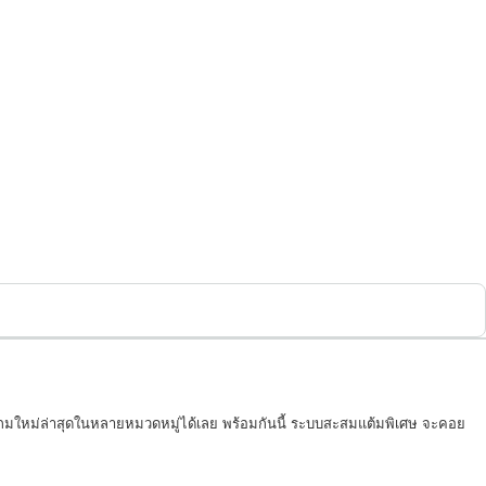
จเกมใหม่ล่าสุดในหลายหมวดหมู่ได้เลย พร้อมกันนี้ ระบบสะสมแต้มพิเศษ จะคอย