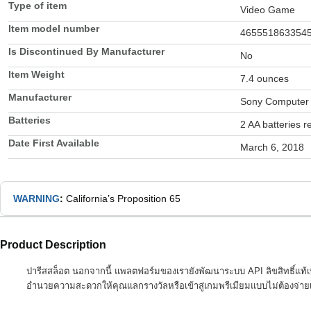
Type of item
Video Game
Item model number
465551863354
Is Discontinued By Manufacturer
No
Item Weight
7.4 ounces
Manufacturer
Sony Computer 
Batteries
2 AA batteries r
Date First Available
March 6, 2018
WARNING
:
California’s Proposition 65
Product Description
ปารีสสล็อต นอกจากนี้ แพลตฟอร์มของเรายังพัฒนาระบบ API ลิขสิทธิ์แท้เ
อำนวยความสะดวกให้คุณแลกรางวัลหรือเข้าสู่เกมพรีเมียมแบบไม่ต้องจ่ายเ