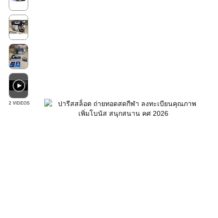
2 VIDEOS