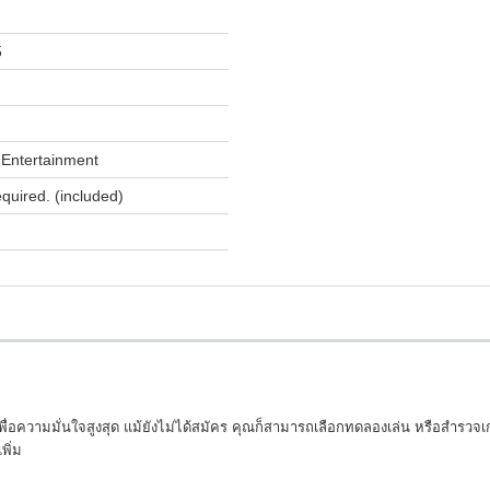
5
Entertainment
equired. (included)
พื่อความมั่นใจสูงสุด แม้ยังไม่ได้สมัคร คุณก็สามารถเลือกทดลองเล่น หรือสำรว
พิ่ม