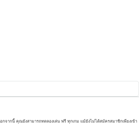
อกจากนี้ คุณยังสามารถทดลองเล่น ฟรี ทุกเกม แม้ยังไม่ได้สมัครสมาชิกเพียงเข้า