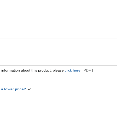
 information about this product, please
click here.
[PDF ]
t a lower price?