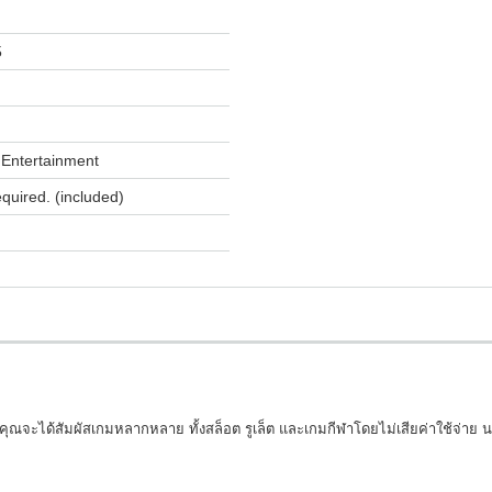
5
Entertainment
equired. (included)
คุณจะได้สัมผัสเกมหลากหลาย ทั้งสล็อต รูเล็ต และเกมกีฬาโดยไม่เสียค่าใช้จ่าย น