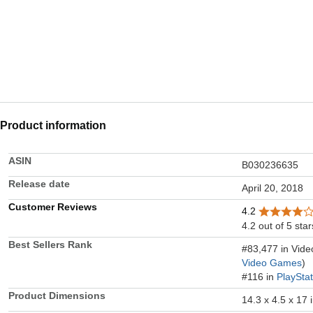
Product information
ASIN
B030236635
Release date
April 20, 2018
Customer Reviews
4.2
4.2 out of 5 star
Best Sellers Rank
#83,477 in Vid
Video Games
)
#116 in
PlaySta
Product Dimensions
14.3 x 4.5 x 17