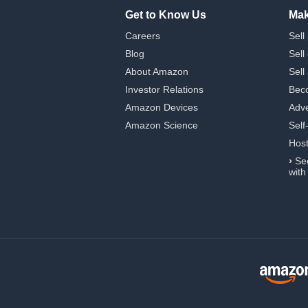
Get to Know Us
Mak
Careers
Sell
Blog
Sell
About Amazon
Sell
Investor Relations
Beco
Amazon Devices
Adve
Amazon Science
Self
Hos
›
Se
with