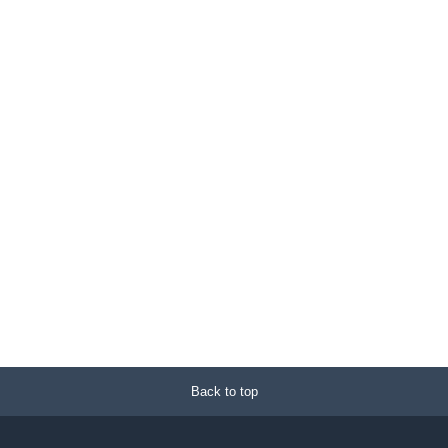
Back to top