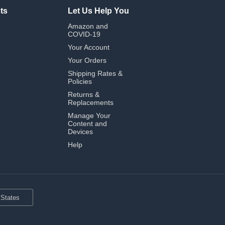
ts
Let Us Help You
Amazon and
COVID-19
Your Account
Your Orders
Shipping Rates &
Policies
Returns &
Replacements
Manage Your
Content and
Devices
Help
 States