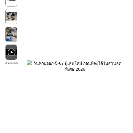
2 VIDEOS