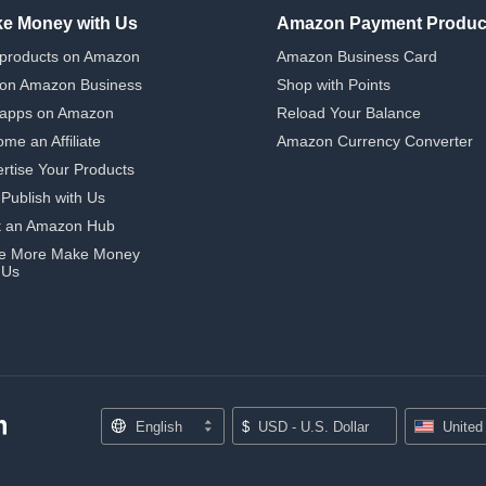
e Money with Us
Amazon Payment Produc
 products on Amazon
Amazon Business Card
 on Amazon Business
Shop with Points
 apps on Amazon
Reload Your Balance
me an Affiliate
Amazon Currency Converter
rtise Your Products
-Publish with Us
t an Amazon Hub
e More Make Money
 Us
English
$
USD - U.S. Dollar
United