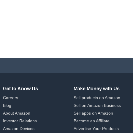
Get to Know Us
Make Money with Us
Careers
Sell products on Amazon
Blog
Sell on Amazon Business
About Amazon
Sell apps on Amazon
Investor Relations
Become an Affiliate
Amazon Devices
Advertise Your Products