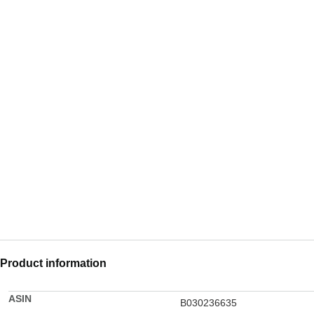
Product information
ASIN
B030236635