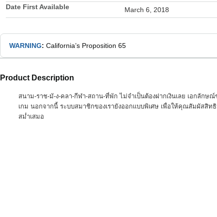
Date First Available
March 6, 2018
WARNING
:
California’s Proposition 65
Product Description
สนาม-ราช-มั-ง-คลา-กีฬา-สถาน-ที่พัก ไม่จำเป็นต้องฝากเงินเลย เอกลักษณ
เกม นอกจากนี้ ระบบสมาชิกของเรายังออกแบบพิเศษ เพื่อให้คุณสัมผัสสิทธิป
สม่ำเสมอ