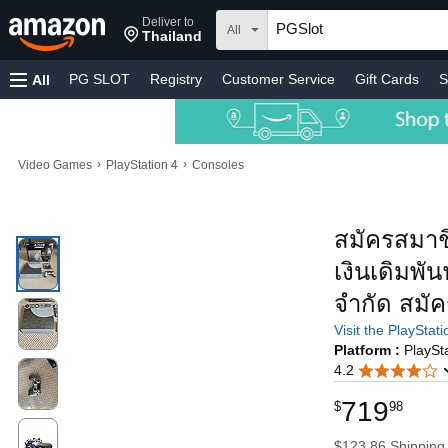
Deliver to
All
Thailand
PG SLOT
Registry
Customer Service
Gift Cards
S
All
›
›
Video Games
PlayStation 4
Consoles
สมัครสมาช
เงินเดิมพั
จำกัด สมั
Visit the PlayStat
Platform :
PlaySt
4.2
719
$
98
$123.86 Shipping