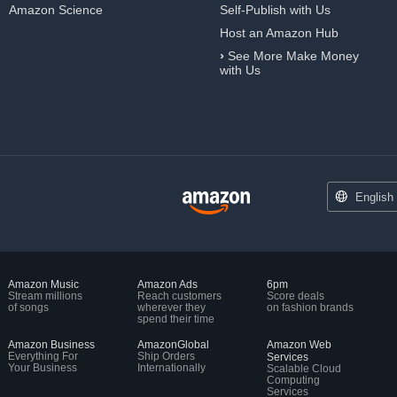
Amazon Science
Self-Publish with Us
Host an Amazon Hub
›
See More Make Money
with Us
English
Amazon Music
Amazon Ads
6pm
Stream millions
Reach customers
Score deals
of songs
wherever they
on fashion brands
spend their time
Amazon Business
AmazonGlobal
Amazon Web
Everything For
Ship Orders
Services
Your Business
Internationally
Scalable Cloud
Computing
Services