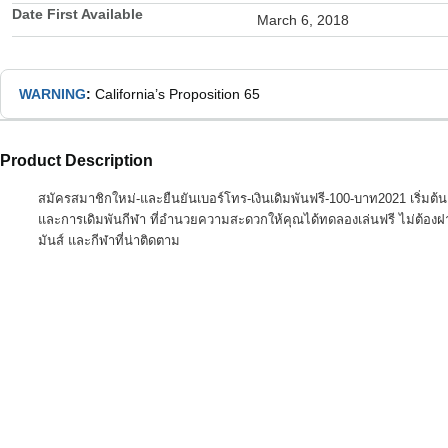
Date First Available
March 6, 2018
WARNING
:
California’s Proposition 65
Product Description
สมัครสมาชิกใหม่-และยืนยันเบอร์โทร-เงินเดิมพันฟรี-100-บาท2021 เริ่ม
และการเดิมพันกีฬา ที่อำนวยความสะดวกให้คุณได้ทดลองเล่นฟรี ไม่ต้องฝากเ
มันส์ และกีฬาที่น่าติดตาม