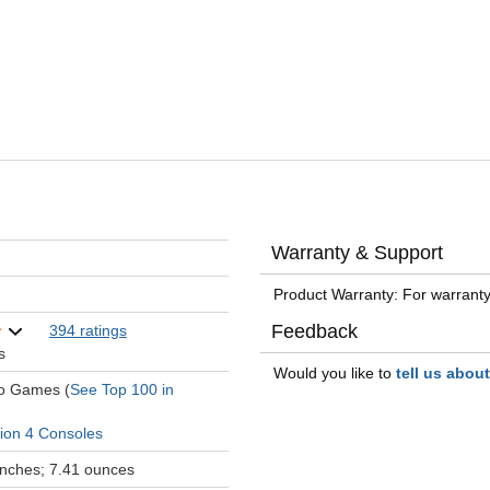
Warranty & Support
Product Warranty: For warranty
Feedback
394 ratings
s
Would you like to
tell us abou
eo Games (
See Top 100 in
tion 4 Consoles
 inches; 7.41 ounces