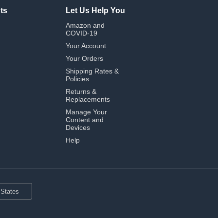
ts
Let Us Help You
Amazon and
COVID-19
Your Account
Your Orders
Shipping Rates &
Policies
Returns &
Replacements
Manage Your
Content and
Devices
Help
 States