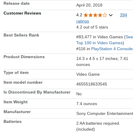
Release date
April 20, 2018
Customer Reviews
4.2
394
ratings
4.2 out of 5 stars
Best Sellers Rank
#83,477 in Video Games (
See
Top 100 in Video Games
)
#116 in
PlayStation 4 Console
Product Dimensions
14.3 x 4.5 x 17 inches; 7.41
ounces
Type of item
Video Game
Item model number
4655518633545
Is Discontinued By Manufacturer
No
Item Weight
7.4 ounces
Manufacturer
Sony Computer Entertainmen
Batteries
2 AA batteries required.
(included)