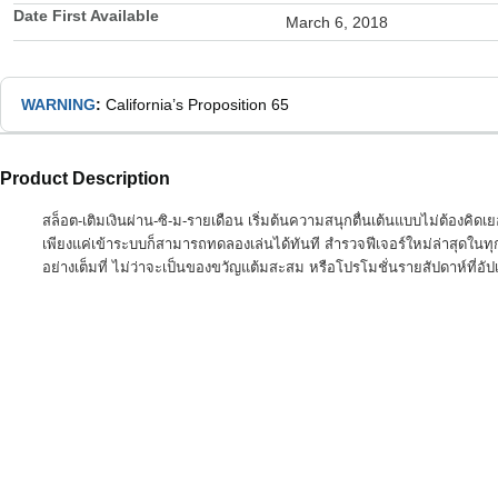
Date First Available
March 6, 2018
WARNING
:
California’s Proposition 65
Product Description
สล็อต-เติมเงินผ่าน-ซิ-ม-รายเดือน เริ่มต้นความสนุกตื่นเต้นแบบไม่ต้องคิดเ
เพียงแค่เข้าระบบก็สามารถทดลองเล่นได้ทันที สำรวจฟีเจอร์ใหม่ล่าสุดในท
อย่างเต็มที่ ไม่ว่าจะเป็นของขวัญแต้มสะสม หรือโปรโมชั่นรายสัปดาห์ที่อั