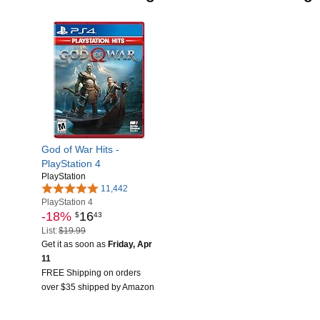
God of War Hits -
PlayStation 4
PlayStation
11,442
PlayStation 4
-18%
16
$
43
List:
$19.99
Get it as soon as
Friday, Apr
11
FREE Shipping on orders
over $35 shipped by Amazon