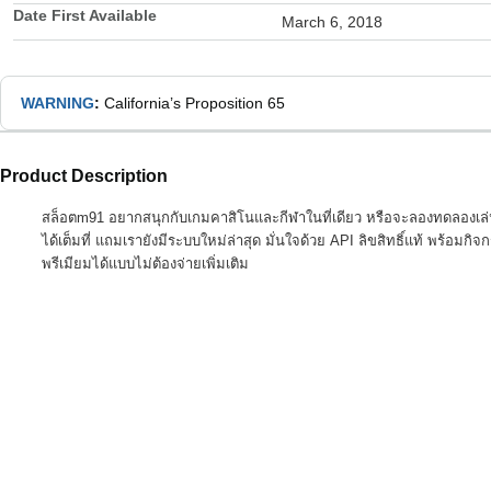
Date First Available
March 6, 2018
WARNING
:
California’s Proposition 65
Product Description
สล็อตm91 อยากสนุกกับเกมคาสิโนและกีฬาในที่เดียว หรือจะลองทดลองเล่นฟร
ได้เต็มที่ แถมเรายังมีระบบใหม่ล่าสุด มั่นใจด้วย API ลิขสิทธิ์แท้ พร้อมกิจก
พรีเมียมได้แบบไม่ต้องจ่ายเพิ่มเติม