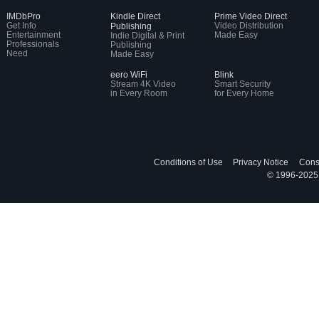
IMDbPro
Kindle Direct
Prime Video Direct
Get Info
Video Distribution
Publishing
Entertainment
Made Easy
Indie Digital & Print
Professionals
Publishing
Need
Made Easy
eero WiFi
Blink
Stream 4K Video
Smart Security
in Every Room
for Every Home
Conditions of Use
Privacy Notice
Cons
© 1996-2025, 