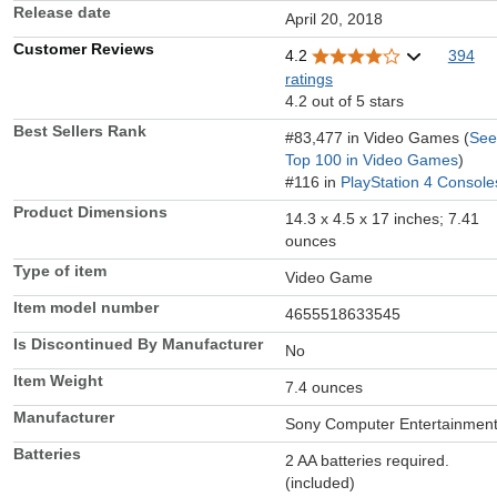
Release date
April 20, 2018
Customer Reviews
4.2
394
ratings
4.2 out of 5 stars
Best Sellers Rank
#83,477 in Video Games (
See
Top 100 in Video Games
)
#116 in
PlayStation 4 Console
Product Dimensions
14.3 x 4.5 x 17 inches; 7.41
ounces
Type of item
Video Game
Item model number
4655518633545
Is Discontinued By Manufacturer
No
Item Weight
7.4 ounces
Manufacturer
Sony Computer Entertainmen
Batteries
2 AA batteries required.
(included)