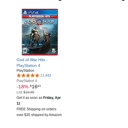
God of War Hits -
PlayStation 4
PlayStation
11,442
PlayStation 4
-18%
16
$
43
List:
$19.99
Get it as soon as
Friday, Apr
11
FREE Shipping on orders
over $35 shipped by Amazon