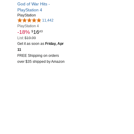
God of War Hits -
PlayStation 4
PlayStation
11,442
PlayStation 4
-18%
16
$
43
List:
$19.99
Get it as soon as
Friday, Apr
11
FREE Shipping on orders
over $35 shipped by Amazon