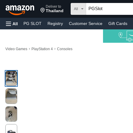
Deliver to
All
Thailand
PG SLOT
Registry
Customer Service
Gift Cards
All
›
›
Video Games
PlayStation 4
Consoles