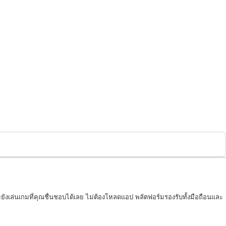
ยังเล่นเกมที่คุณชื่นชอบได้เลย ไม่ต้องโหลดแอป พลัตฟอร์มรองรับทั้งมือถือนและ