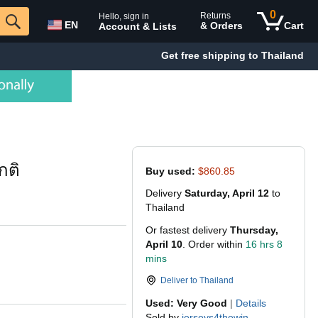
0
Returns
Hello, sign in
EN
& Orders
Cart
Account & Lists
Get free shipping to Thailand
กติ
Buy used:
$860.85
Delivery
Saturday, April 12
to
Thailand
Or fastest delivery
Thursday,
April 10
. Order within
16 hrs 8
mins
Deliver to
Thailand
Used: Very Good
|
Details
Sold by
jerseys4thewin