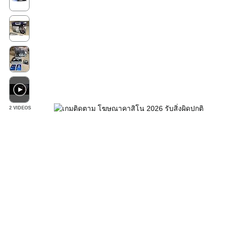
2 VIDEOS