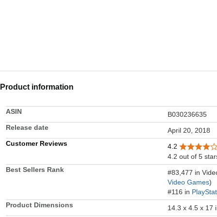
Product information
ASIN
B030236635
Release date
April 20, 2018
Customer Reviews
4.2
4.2 out of 5 star
Best Sellers Rank
#83,477 in Vid
Video Games
)
#116 in
PlaySta
Product Dimensions
14.3 x 4.5 x 17