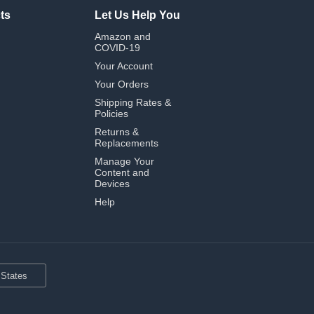
ts
Let Us Help You
Amazon and
COVID-19
Your Account
Your Orders
Shipping Rates &
Policies
Returns &
Replacements
Manage Your
Content and
Devices
Help
 States