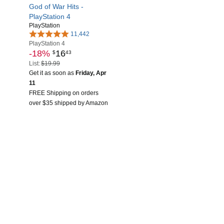
God of War Hits -
PlayStation 4
PlayStation
11,442
PlayStation 4
-18%
16
$
43
List:
$19.99
Get it as soon as
Friday, Apr
11
FREE Shipping on orders
over $35 shipped by Amazon