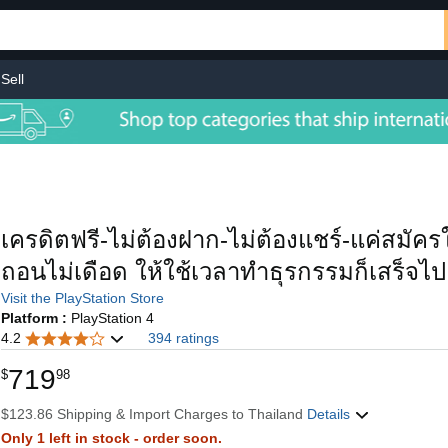
Sell
เครดิตฟรี-ไม่ต้องฝาก-ไม่ต้องแชร์-แค่สมัคร
ถอนไม่เดือด ให้ใช้เวลาทำธุรกรรมก็เสร็จไป
Visit the PlayStation Store
Platform :
PlayStation 4
4.2
394 ratings
719
$
98
$123.86 Shipping & Import Charges to Thailand
Details
Only 1 left in stock - order soon.