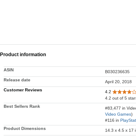
Product information
ASIN
B030236635
Release date
April 20, 2018
Customer Reviews
4.2
4.2 out of 5 star
Best Sellers Rank
#83,477 in Vid
Video Games
)
#116 in
PlaySta
Product Dimensions
14.3 x 4.5 x 17