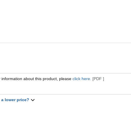
 information about this product, please
click here.
[PDF ]
t a lower price?