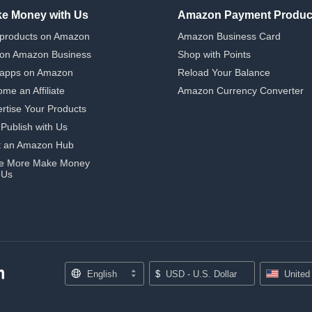
e Money with Us
Amazon Payment Produc
 products on Amazon
Amazon Business Card
 on Amazon Business
Shop with Points
 apps on Amazon
Reload Your Balance
me an Affiliate
Amazon Currency Converter
rtise Your Products
-Publish with Us
t an Amazon Hub
e More Make Money
 Us
English
$
USD - U.S. Dollar
United