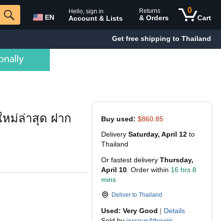
0
Returns
Hello, sign in
EN
& Orders
Cart
Account & Lists
Get free shipping to Thailand
ใหม่ล่าสุด ฝาก
Buy used:
$860.85
Delivery
Saturday, April 12
to
Thailand
Or fastest delivery
Thursday,
April 10
. Order within
16 hrs 8
mins
Deliver to
Thailand
Used: Very Good
|
Details
Sold by
jerseys4thewin