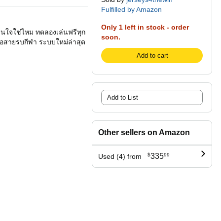
Fulfilled by Amazon
Only 1 left in stock - order
สินใจใช่ไหม ทดลองเล่นฟรีทุก
soon.
อหรือสายรบกีฬา ระบบใหม่ล่าสุด
Add to cart
Add to List
Other sellers on Amazon
$
335
99
Used (4) from