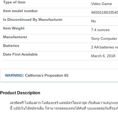
Type of item
Video Game
Item model number
465551863354
Is Discontinued By Manufacturer
No
Item Weight
7.4 ounces
Manufacturer
Sony Computer 
Batteries
2 AA batteries r
Date First Available
March 6, 2018
WARNING
:
California’s Proposition 65
Product Description
เครดิตฟรี-ไม่ต้องฝาก-ไม่ต้องแชร์-แค่สมัครใหม่ล่าสุด เริ่มต้นความสนุก
นี้ แม้ยังไม่ได้สมัครเต็ม ก็สามารถทดลองเล่นได้ทันที บนแพลตฟอร์มที่รองร