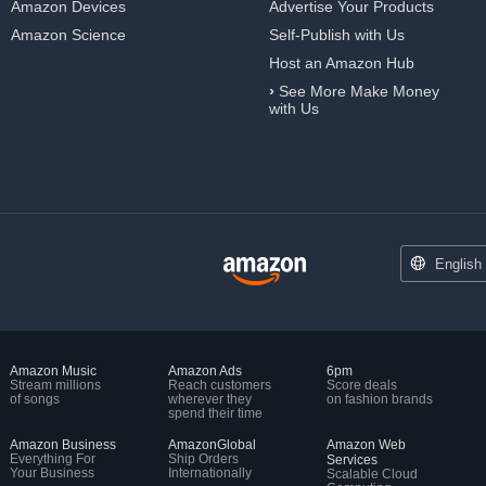
Amazon Devices
Advertise Your Products
Amazon Science
Self-Publish with Us
Host an Amazon Hub
›
See More Make Money
with Us
English
Amazon Music
Amazon Ads
6pm
Stream millions
Reach customers
Score deals
of songs
wherever they
on fashion brands
spend their time
Amazon Business
AmazonGlobal
Amazon Web
Everything For
Ship Orders
Services
Your Business
Internationally
Scalable Cloud