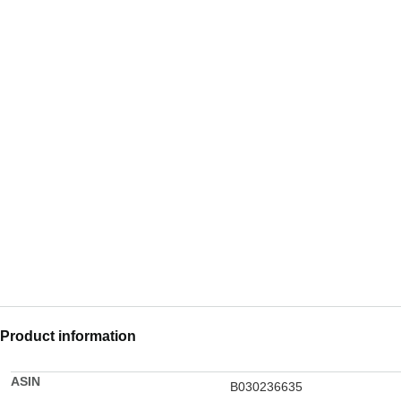
Product information
ASIN
B030236635