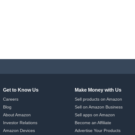
Get to Know Us
Make Money with Us
Careers
Sell products on Amazon
Blog
Sell on Amazon Business
About Amazon
Sell apps on Amazon
Investor Relations
Become an Affiliate
Amazon Devices
Advertise Your Products