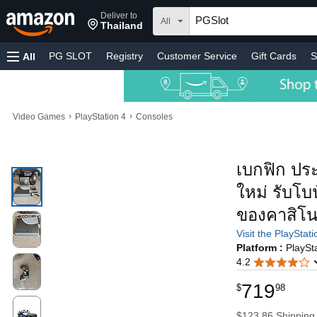
Deliver to
All
Thailand
PG SLOT
Registry
Customer Service
Gift Cards
S
All
›
›
Video Games
PlayStation 4
Consoles
เบกฟิก ปร
ใหม่ รับโบ
ของคาสิโน
Visit the PlayStat
Platform :
PlaySt
4.2
719
$
98
$123.86 Shipping