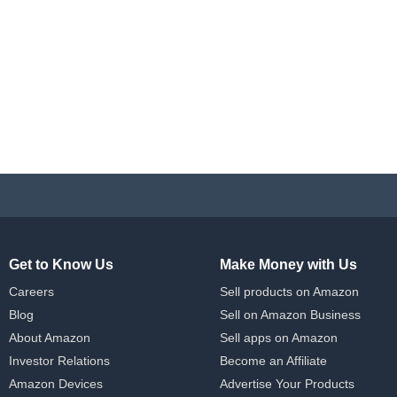
Get to Know Us
Make Money with Us
Careers
Sell products on Amazon
Blog
Sell on Amazon Business
About Amazon
Sell apps on Amazon
Investor Relations
Become an Affiliate
Amazon Devices
Advertise Your Products