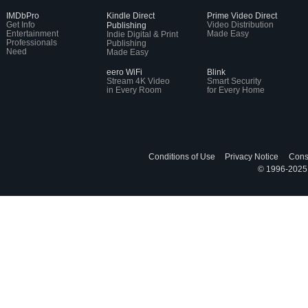
IMDbPro
Kindle Direct
Prime Video Direct
Get Info
Video Distribution
Publishing
Entertainment
Made Easy
Indie Digital & Print
Professionals
Publishing
Need
Made Easy
eero WiFi
Blink
Stream 4K Video
Smart Security
in Every Room
for Every Home
Conditions of Use
Privacy Notice
Cons
© 1996-2025, 