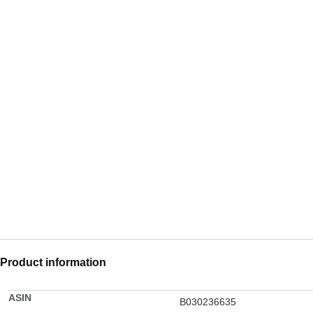
Product information
ASIN
B030236635