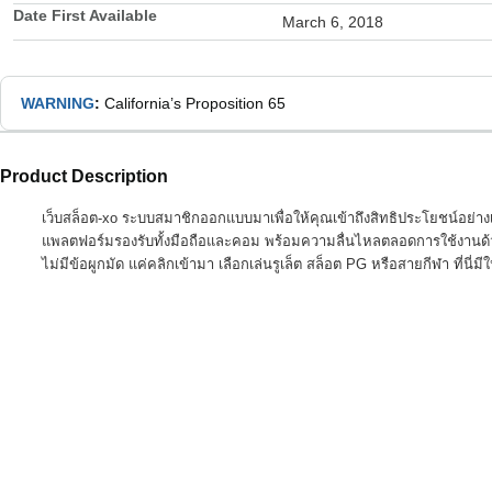
Date First Available
March 6, 2018
WARNING
:
California’s Proposition 65
Product Description
เว็บสล็อต-xo ระบบสมาชิกออกแบบมาเพื่อให้คุณเข้าถึงสิทธิประโยชน์อย่างเ
แพลตฟอร์มรองรับทั้งมือถือและคอม พร้อมความลื่นไหลตลอดการใช้งานด้วย
ไม่มีข้อผูกมัด แค่คลิกเข้ามา เลือกเล่นรูเล็ต สล็อต PG หรือสายกีฬา ที่น