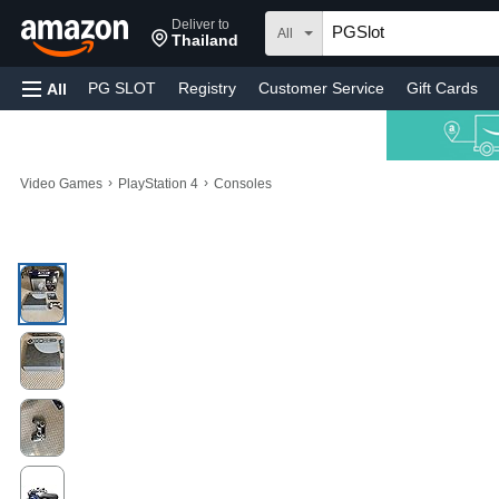
Deliver to
All
Thailand
PG SLOT
Registry
Customer Service
Gift Cards
All
›
›
Video Games
PlayStation 4
Consoles