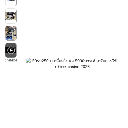
2 VIDEOS