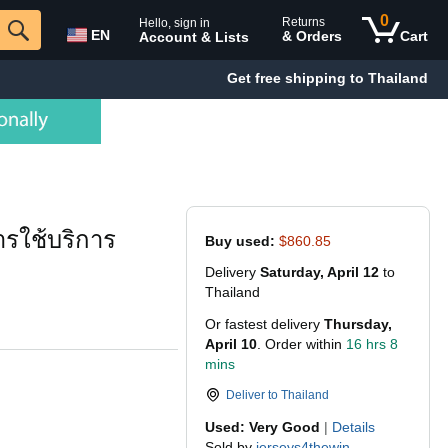
0
Returns
Hello, sign in
EN
& Orders
Cart
Account & Lists
Get free shipping to Thailand
ารใช้บริการ
Buy used:
$860.85
Delivery
Saturday, April 12
to
Thailand
Or fastest delivery
Thursday,
April 10
. Order within
16 hrs 8
mins
Deliver to
Thailand
Used: Very Good
|
Details
Sold by
jerseys4thewin