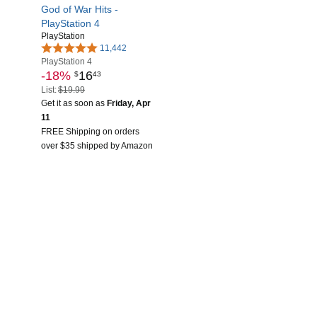
God of War Hits -
PlayStation 4
PlayStation
11,442
PlayStation 4
-18%
16
$
43
List:
$19.99
Get it as soon as
Friday, Apr
11
FREE Shipping on orders
over $35 shipped by Amazon