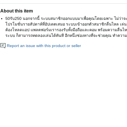
About this item
50รับ250 นอกจากนี้ ระบบสมาชิกออกแบบมาเพื่อคุณโดยเฉพาะ ไม่ว่าจ
โปรโมชั่นรายสัปดาห์ที่อัปเดตเสมอ ระบบเข้าออกตัวสมาชิกลื่นไหล เล่นเ
ต้องโหลดแอป แพลตฟอร์มเรารองรับทั้งมือถือและคอม พร้อมความลื่นไหล
ระบบ ก็สามารถทดลองเล่นได้ทันที อีกหนึ่งช่องทางที่จะช่วยคุณ ทำความรู้
Report an issue with this product or seller