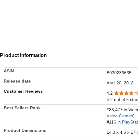
Product information
ASIN
B030236635
Release date
April 20, 2018
Customer Reviews
4.2
4.2 out of 5 star
Best Sellers Rank
#83,477 in Vid
Video Games
)
#116 in
PlaySta
Product Dimensions
14.3 x 4.5 x 17