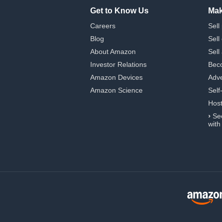
Get to Know Us
Mak
Careers
Sell
Blog
Sell
About Amazon
Sell
Investor Relations
Beco
Amazon Devices
Adve
Amazon Science
Self
Hos
›
Se
with