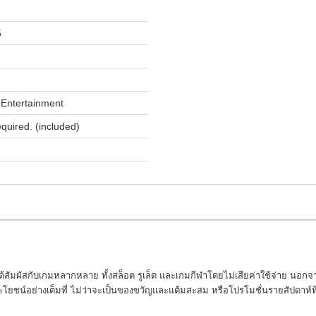
5
Entertainment
equired. (included)
้สัมผัสกับเกมหลากหลาย ทั้งสล็อต รูเล็ต และเกมกีฬาโดยไม่เสียค่าใช้จ่าย นอกจา
โยชน์อย่างเต็มที่ ไม่ว่าจะเป็นของขวัญและแต้มสะสม หรือโปรโมชั่นรายสัปดาห์ท