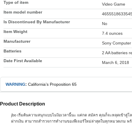
Type of item
Video Game
Item model number
465551863354
Is Discontinued By Manufacturer
No
Item Weight
7.4 ounces
Manufacturer
Sony Computer 
Batteries
2 AA batteries r
Date First Available
March 6, 2018
WARNING
:
California’s Proposition 65
Product Description
jbo เริ่มต้นความสนุกแบบไม่ง้อเวลานี้นะ แค่กด สมัคร คุณก็จะหลุดเข้าสู่
ฝากเงิน สามารถสำรวจการทำงานของฟีเจอร์ใหม่ล่าสุดในทุกหมวดเกม พร้อมเข