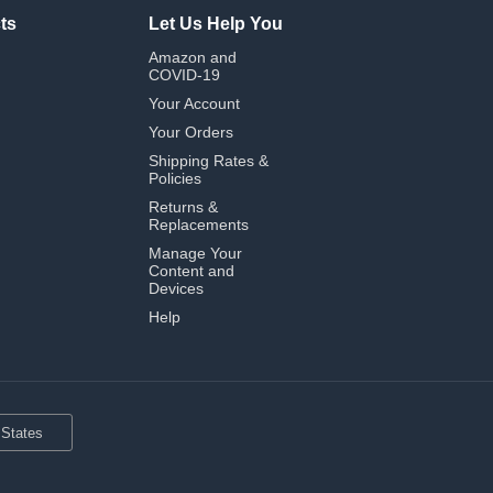
ts
Let Us Help You
Amazon and
COVID-19
Your Account
Your Orders
Shipping Rates &
Policies
Returns &
Replacements
Manage Your
Content and
Devices
Help
 States