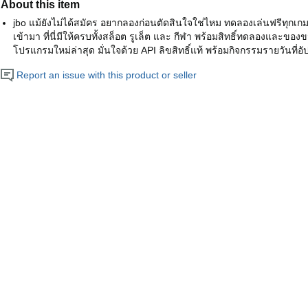
About this item
jbo แม้ยังไม่ได้สมัคร อยากลองก่อนตัดสินใจใช่ไหม ทดลองเล่นฟรีทุกเกมได้
เข้ามา ที่นี่มีให้ครบทั้งสล็อต รูเล็ต และ กีฬา พร้อมสิทธิ์ทดลองและขอ
โปรแกรมใหม่ล่าสุด มั่นใจด้วย API ลิขสิทธิ์แท้ พร้อมกิจกรรมรายวันที่อัป
Report an issue with this product or seller