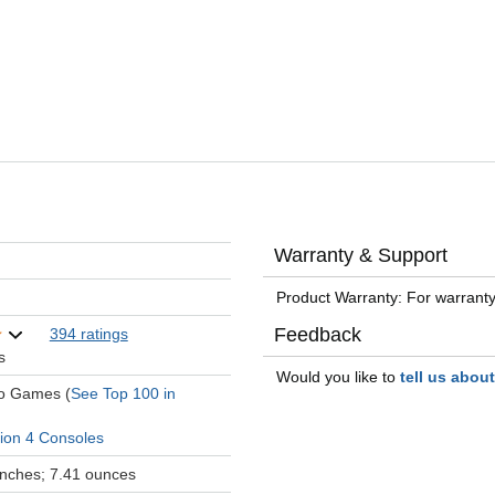
Warranty & Support
Product Warranty: For warranty
Feedback
394 ratings
s
Would you like to
tell us abou
eo Games (
See Top 100 in
tion 4 Consoles
 inches; 7.41 ounces