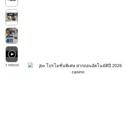
2 VIDEOS