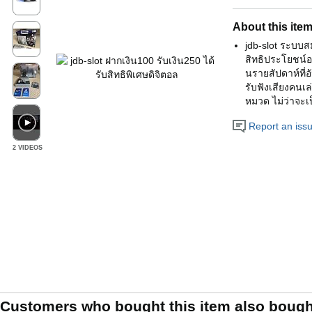
About this ite
jdb-slot ระบบสม
สิทธิประโยชน์อย
นรายสัปดาห์ที่
รับฟังเสียงคนเล
หมวด ไม่ว่าจะเ
Report an issue
2 VIDEOS
Customers who bought this item also bough