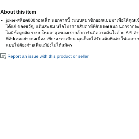
About this item
joker-สล็อต888วอลเล็ต นอกจากนี้ ระบบสมาชิกออกแบบมาเพื่อให้คุณเข้า
ได้แก่ ของขวัญ แต้มสะสม หรือโปรรายสัปดาห์ที่อัปเดตเสมอ นอกจากจ
ไม่มีข้อผูกมัด ระบบใหม่ล่าสุดของเรากล้าการันตีความมั่นใจด้วย API ลิข
ที่อัปเดตอย่างต่อเนื่อง เพียงลงทะเบียน คุณก็จะได้รับแต้มพิเศษ ใช้แลกราง
แบบไม่ต้องจ่ายเพิ่มแม้ยังไม่ได้สมัคร
Report an issue with this product or seller