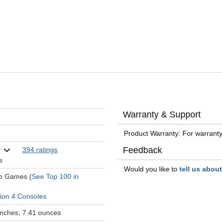
Warranty & Support
Product Warranty: For warranty
Feedback
394 ratings
s
Would you like to
tell us abou
eo Games (
See Top 100 in
tion 4 Consoles
 inches; 7.41 ounces