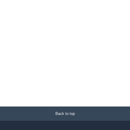
Back to top