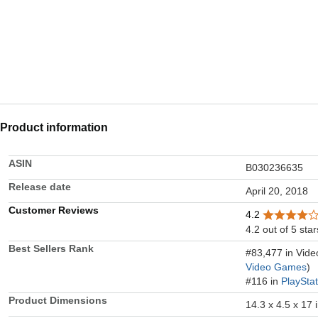
Product information
ASIN
B030236635
Release date
April 20, 2018
Customer Reviews
4.2
4.2 out of 5 star
Best Sellers Rank
#83,477 in Vid
Video Games
)
#116 in
PlaySta
Product Dimensions
14.3 x 4.5 x 17