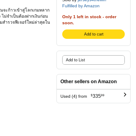
Fulfilled by Amazon
คุณจะก้าวเข้าสู่โลกเกมหลาก
ว ไม่จำเป็นต้องฝากเงินก่อน
Only 1 left in stock - order
อมสำรวจฟีเจอร์ใหม่ล่าสุดใน
soon.
Add to cart
Add to List
Other sellers on Amazon
$
335
99
Used (4) from