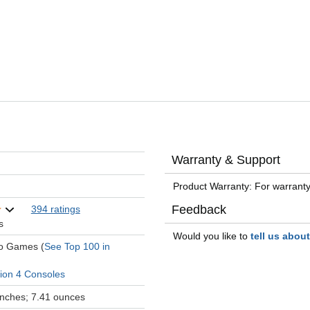
Warranty & Support
Product Warranty: For warranty
Feedback
394 ratings
s
Would you like to
tell us abou
eo Games (
See Top 100 in
tion 4 Consoles
 inches; 7.41 ounces