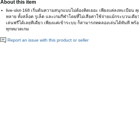
About this item
live-slot-168 เริ่มต้นความสนุกแบบไม่ต้องคิดเยอะ เพียงแค่ลงทะเบียน 
หลาย ทั้งสล็อต รูเล็ต และเกมกีฬาโดยที่ไม่เสียค่าใช้จ่ายแม้กระบวนเดีย
เล่นฟรีได้เลยทีเดียว เพียงแค่เข้าระบบ ก็สามารถทดลองเล่นได้ทันที พร้
ทุกหมวดเกม
Report an issue with this product or seller