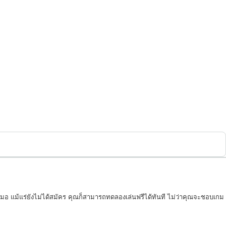
ตเสมอ แม้แร่ยังไม่ได้สมัคร คุณก็สามารถทดลองเล่นฟรีได้ทันที ไม่ว่าคุณจะชอบเกม