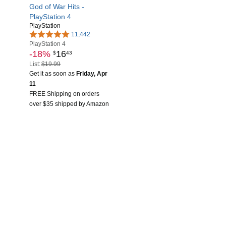
God of War Hits -
PlayStation 4
PlayStation
11,442
PlayStation 4
-18%
16
$
43
List:
$19.99
Get it as soon as
Friday, Apr
11
FREE Shipping on orders
over $35 shipped by Amazon