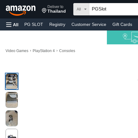
Deliver to
All
Thailand
PG SLOT
Registry
Customer Service
Gift Cards
All
›
›
Video Games
PlayStation 4
Consoles