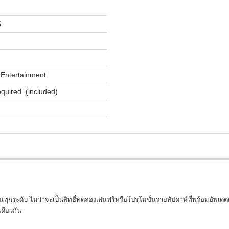
5
Entertainment
equired. (included)
ในทุกระดับ ไม่ว่าจะเป็นสิทธิ์ทดลองเล่นฟรีหรือโปรโมชั่นรายสัปดาห์ที่พร้อมอัพเ
ดียวกัน