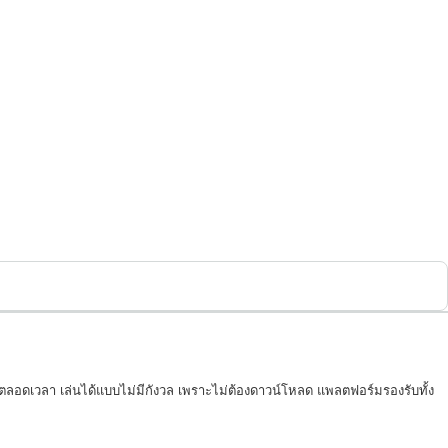
ดตตลอดเวลา เล่นได้แบบไม่มีกังวล เพราะไม่ต้องดาวน์โหลด แพลตฟอร์มรองรับทั้ง