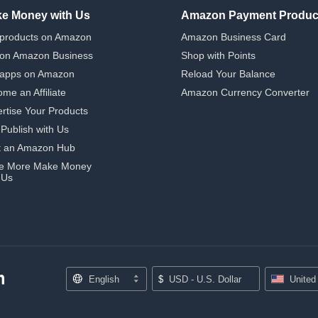
e Money with Us
Amazon Payment Produc
 products on Amazon
Amazon Business Card
 on Amazon Business
Shop with Points
 apps on Amazon
Reload Your Balance
me an Affiliate
Amazon Currency Converter
rtise Your Products
-Publish with Us
t an Amazon Hub
e More Make Money
 Us
English
$
USD - U.S. Dollar
United