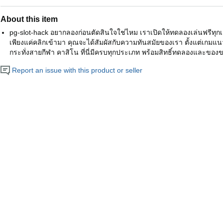
About this item
pg-slot-hack อยากลองก่อนตัดสินใจใช่ไหม เราเปิดให้ทดลองเล่นฟรีทุกเกม
เพียงแค่คลิกเข้ามา คุณจะได้สัมผัสกับความทันสมัยของเรา ตั้งแต่เกมแน
กระทั่งสายกีฬา คาสิโน ที่นี่มีครบทุกประเภท พร้อมสิทธิ์ทดลองและของ
Report an issue with this product or seller