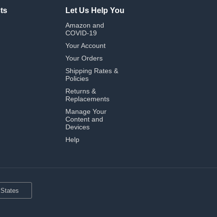
ts
Let Us Help You
Amazon and
COVID-19
Your Account
Your Orders
Shipping Rates &
Policies
Returns &
Replacements
Manage Your
Content and
Devices
Help
 States