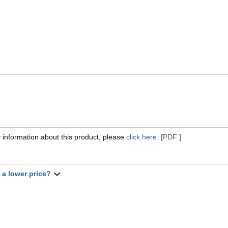
 information about this product, please
click here.
[PDF ]
t a lower price?