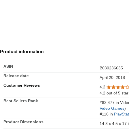
Product information
ASIN
B030236635
Release date
April 20, 2018
Customer Reviews
4.2
4.2 out of 5 star
Best Sellers Rank
#83,477 in Vid
Video Games
)
#116 in
PlaySta
Product Dimensions
14.3 x 4.5 x 17