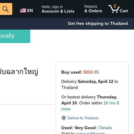
0
Returns
Hello, sign in
EN
& Orders
Cart
Account & Lists
Get free shipping to Thailand
 จับฉลากใหญ่
Buy used:
$860.85
Delivery
Saturday, April 12
to
Thailand
Or fastest delivery
Thursday,
April 10
. Order within
16 hrs 8
mins
Deliver to
Thailand
Used: Very Good
|
Details
Sold by
jerseys4thewin