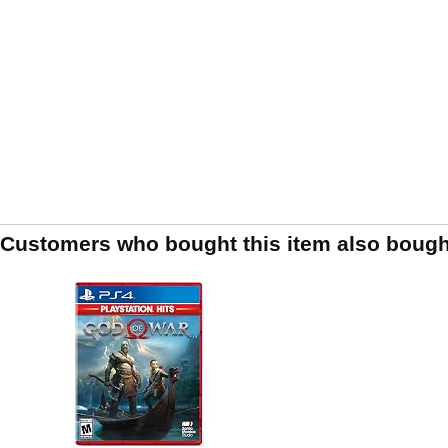
Customers who bought this item also bough