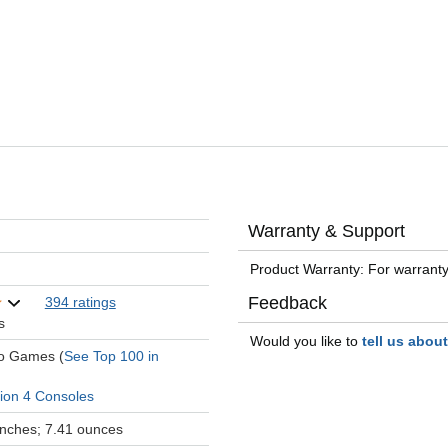
Warranty & Support
Product Warranty: For warranty
Feedback
394 ratings
s
Would you like to
tell us abou
eo Games (
See Top 100 in
tion 4 Consoles
 inches; 7.41 ounces