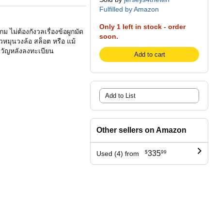
Fulfilled by Amazon
Only 1 left in stock - order
 ไม่ต้องกังวลเรื่องข้อผูกมัด
soon.
วหมุนวงล้อ สล็อต หรือ แม้
ขวัญหลังลงทะเบียน
Add to cart
Add to List
Other sellers on Amazon
$
335
99
Used (4) from