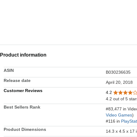
Product information
ASIN
B030236635
Release date
April 20, 2018
Customer Reviews
4.2
4.2 out of 5 star
Best Sellers Rank
#83,477 in Vid
Video Games
)
#116 in
PlaySta
Product Dimensions
14.3 x 4.5 x 17