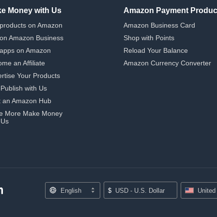
e Money with Us
Amazon Payment Produc
 products on Amazon
Amazon Business Card
 on Amazon Business
Shop with Points
 apps on Amazon
Reload Your Balance
me an Affiliate
Amazon Currency Converter
rtise Your Products
-Publish with Us
t an Amazon Hub
e More Make Money
 Us
English
$
USD - U.S. Dollar
United