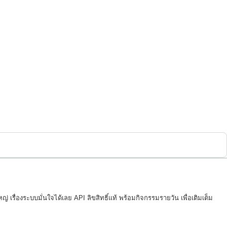
 เรื่องระบบมั่นใจได้เลย API ลิขสิทธิ์แท้ พร้อมกิจกรรมรายวัน เพื่อเติมเต็ม