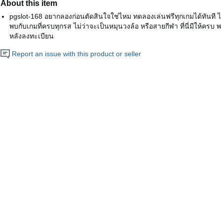
About this item
pgslot-168 อยากลองก่อนตัดสินใจใช่ไหม ทดลองเล่นฟรีทุกเกมได้ทันที ไม่
พบกับเกมที่ครบทุกรส ไม่ว่าจะเป็นหมุนวงล้อ หรือสายกีฬา ที่นี่มีให้คร
หลังลงทะเบียน
Report an issue with this product or seller