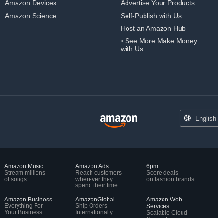
Amazon Devices
Advertise Your Products
Amazon Science
Self-Publish with Us
Host an Amazon Hub
›
See More Make Money
with Us
English
Amazon Music
Amazon Ads
6pm
Stream millions
Reach customers
Score deals
of songs
wherever they
on fashion brands
spend their time
Amazon Business
AmazonGlobal
Amazon Web
Everything For
Ship Orders
Services
Your Business
Internationally
Scalable Cloud