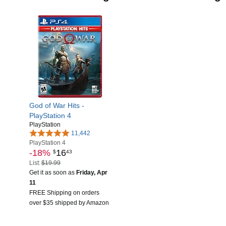
God of War Hits -
PlayStation 4
PlayStation
11,442
PlayStation 4
-18%
16
$
43
List:
$19.99
Get it as soon as
Friday, Apr
11
FREE Shipping on orders
over $35 shipped by Amazon