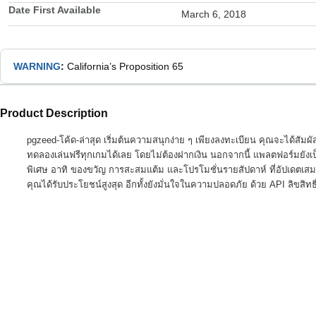
Date First Available
March 6, 2018
WARNING
:
California’s Proposition 65
Product Description
pgzeed-โค้ด-ล่าสุด เริ่มต้นความสนุกง่าย ๆ เพียงลงทะเบียน คุณจะได้สั
ทดลองเล่นฟรีทุกเกมได้เลย โดยไม่ต้องฝากเงิน นอกจากนี้ แพลตฟอร์มยังเ
พิเศษ อาทิ ของขวัญ การสะสมแต้ม และโปรโมชั่นรายสัปดาห์ ที่อัปเดตเสมอ
คุณได้รับประโยชน์สูงสุด อีกทั้งยังมั่นใจในความปลอดภัย ด้วย API ลิขสิทธิ