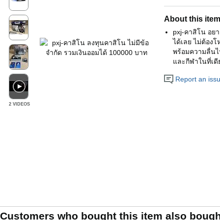
About this ite
pxj-คาสิโน อยา
ได้เลย ไม่ต้อง
พร้อมความลื่น
และกีฬาในที่เด
Report an issue
2 VIDEOS
Customers who bought this item also bough