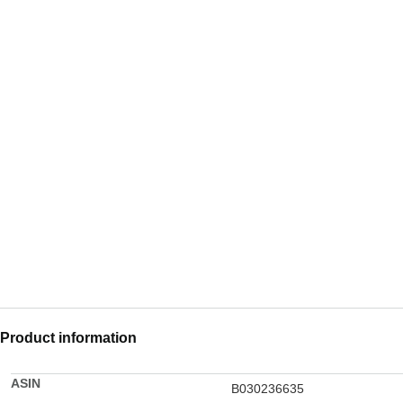
Product information
ASIN
B030236635