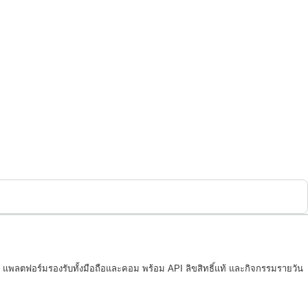
ด แพลตฟอร์มรองรับทั้งมือถือและคอม พร้อม API ลิขสิทธิ์แท้ และกิจกรรมรายวัน