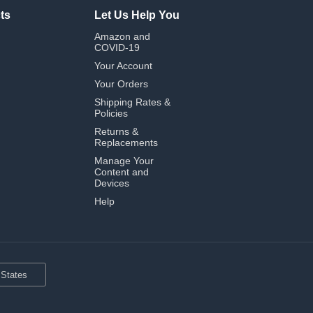
ts
Let Us Help You
Amazon and
COVID-19
Your Account
Your Orders
Shipping Rates &
Policies
Returns &
Replacements
Manage Your
Content and
Devices
Help
 States