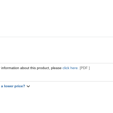
 information about this product, please
click here.
[PDF ]
t a lower price?