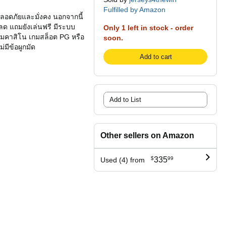
Fulfilled by Amazon
งปลอดภัยและมั่งคง นอกจากนี้
ลด แถมยังเล่นฟรี มีระบบ
Only 1 left in stock - order
กมคาสิโน เกมสล็อต PG หรือ
soon.
่มีข้อผูกมัด
Add to cart
Add to List
Other sellers on Amazon
$
335
99
Used (4) from