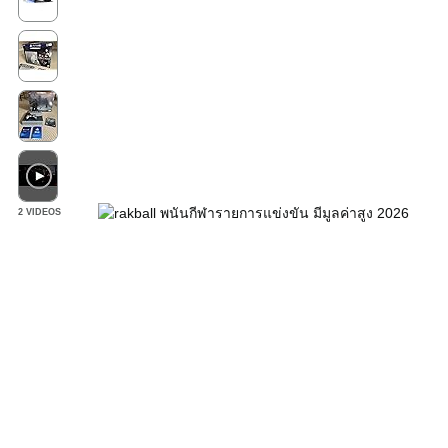
2 VIDEOS