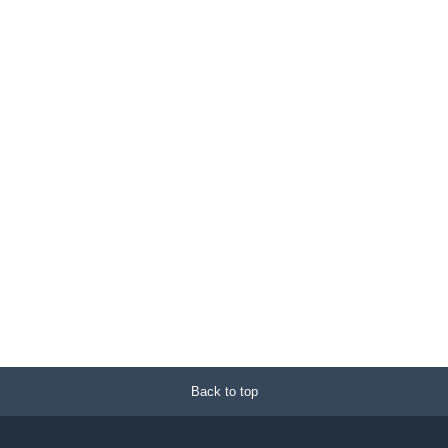
Back to top