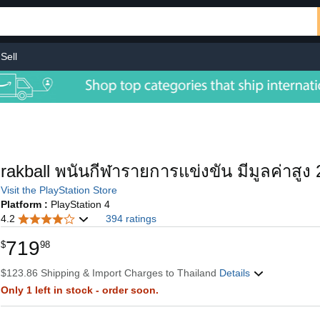
Sell
rakball พนันกีฬารายการแข่งขัน มีมูลค่าสูง
Visit the PlayStation Store
Platform :
PlayStation 4
4.2
394 ratings
719
$
98
$123.86 Shipping & Import Charges to Thailand
Details
Only 1 left in stock - order soon.