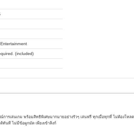
5
Entertainment
equired. (included)
ารเล่นเกม พร้อมสิทธิพิเศษมากมายอย่างรัวๆ เล่นฟรี ทุกเมื่อทุกที่ ไม่ต้องโหล
ันที ไม่มีข้อผูกมัด เพียงเข้าลิงก์