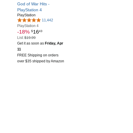
God of War Hits -
PlayStation 4
PlayStation
11,442
PlayStation 4
-18%
16
$
43
List:
$19.99
Get it as soon as
Friday, Apr
11
FREE Shipping on orders
over $35 shipped by Amazon