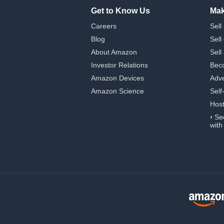
Get to Know Us
Mak
Careers
Sell
Blog
Sell
About Amazon
Sell
Investor Relations
Beco
Amazon Devices
Adve
Amazon Science
Self
Hos
›
Se
with