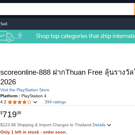
Sell
scoreonline-888 ฝากThuan Free ลุ้นรางวั
2026
Visit the PlayStation Store
Platform :
PlayStation 4
4.2
394 ratings
719
$
98
$123.86 Shipping & Import Charges to Thailand
Details
Only 1 left in stock - order soon.