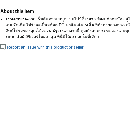
About this item
scoreonline-888 เริ่มต้นความสนุกแบบไม่มีที่ยุ่งยากเพียงแค่กดสมัคร 
แบบจัดเต็ม ไม่ว่าจะเป็นสล็อต PG น่าตื่นเต้น รูเล็ต ที่ท้าทายดวงลาภ หร
ศิษย์โปรดของคุณได้ตลอด ώρα นอกจากนี้ คุณยังสามารถทดลองเล่นทุกเก
ระบบ สัมผัสฟีเจอร์ใหม่ล่าสุด ที่นี่มีให้ครบจบในที่เดียว
Report an issue with this product or seller