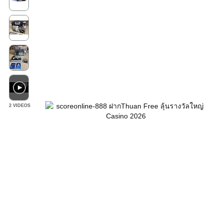
2 VIDEOS