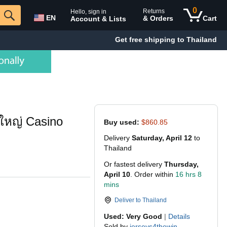
0
Returns
Hello, sign in
EN
& Orders
Cart
Account & Lists
Get free shipping to Thailand
ลใหญ่ Casino
Buy used:
$860.85
Delivery
Saturday, April 12
to
Thailand
Or fastest delivery
Thursday,
April 10
. Order within
16 hrs 8
mins
Deliver to
Thailand
Used: Very Good
|
Details
Sold by
jerseys4thewin