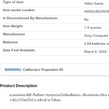
Type of item
Video Game
Item model number
465551863354
Is Discontinued By Manufacturer
No
Item Weight
7.4 ounces
Manufacturer
Sony Computer 
Batteries
2 AA batteries r
Date First Available
March 6, 2018
WARNING
:
California’s Proposition 65
Product Description
scoreonline-888 เริ่มต้นความสนุกแบบไม่ต้องคิดเยอะ เพียงแค่ลงทะเบียน ค
ว่ามีอะไรโดนใจบ้าง คลิกเข้ามาได้เลย