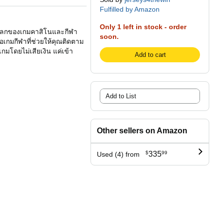
Fulfilled by Amazon
Only 1 left in stock - order
สู่โลกของเกมคาสิโนและกีฬา
soon.
ือเกมกีฬาที่ช่วยให้คุณติดตาม
มโดยไม่เสียเงิน แค่เข้า
Add to cart
Add to List
Other sellers on Amazon
$
335
99
Used (4) from