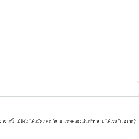
กจากนี้ แม้ยังไม่ได้สมัคร คุณก็สามารถทดลองเล่นฟรีทุกเกม ได้เช่นกัน อยากรู้