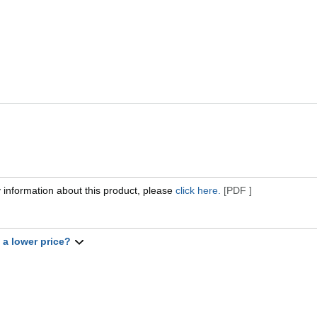
 information about this product, please
click here.
[PDF ]
t a lower price?