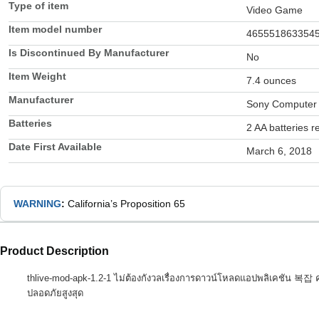
Type of item
Video Game
Item model number
465551863354
Is Discontinued By Manufacturer
No
Item Weight
7.4 ounces
Manufacturer
Sony Computer 
Batteries
2 AA batteries r
Date First Available
March 6, 2018
WARNING
:
California’s Proposition 65
Product Description
thlive-mod-apk-1.2-1 ไม่ต้องกังวลเรื่องการดาวน์โหลดแอปพลิเคชัน 복잡 คุ
ปลอดภัยสูงสุด