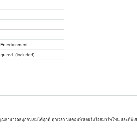
5
Entertainment
equired. (included)
ณสามารถสนุกกับเกมได้ทุกที่ ทุกเวลา บนคอมพิวเตอร์หรือสมาร์ทโฟน และที่พิเศษไ