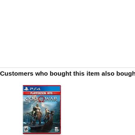
Customers who bought this item also bough