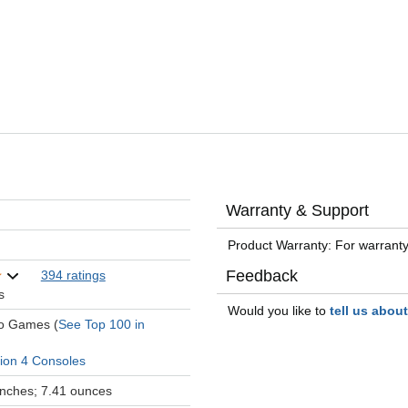
Warranty & Support
Product Warranty: For warranty
Feedback
394 ratings
s
Would you like to
tell us abou
eo Games (
See Top 100 in
tion 4 Consoles
 inches; 7.41 ounces