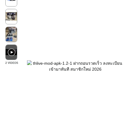
2 VIDEOS