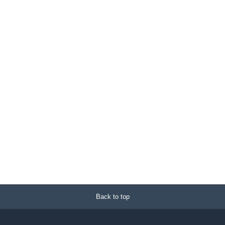
Back to top