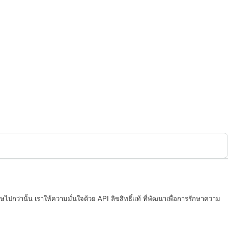
ปกว่านั้น เราให้ความมั่นใจด้วย API ลิขสิทธิ์แท้ ที่พัฒนาเพื่อการรักษาความ