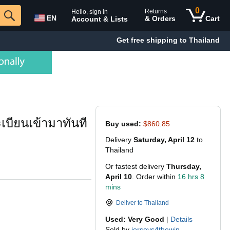
0
Returns
Hello, sign in
EN
& Orders
Cart
Account & Lists
Get free shipping to Thailand
เบียนเข้ามาทันที
Buy used:
$860.85
Delivery
Saturday, April 12
to
Thailand
Or fastest delivery
Thursday,
April 10
. Order within
16 hrs 8
mins
Deliver to
Thailand
Used: Very Good
|
Details
Sold by
jerseys4thewin