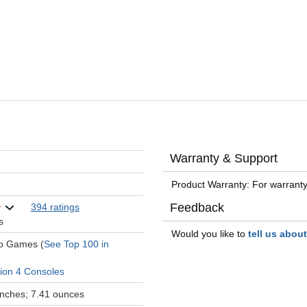
Warranty & Support
Product Warranty: For warranty
Feedback
394 ratings
s
Would you like to
tell us abou
eo Games (
See Top 100 in
tion 4 Consoles
 inches; 7.41 ounces