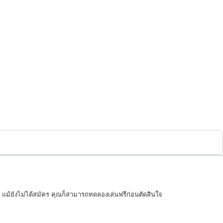
 แม้ยังไม่ได้สมัคร คุณก็สามารถทดลองเล่นฟรีก่อนตัดสินใจ