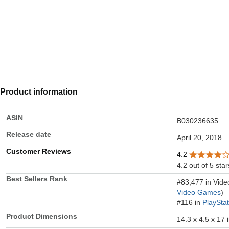
Product information
ASIN
B030236635
Release date
April 20, 2018
Customer Reviews
4.2
4.2 out of 5 star
Best Sellers Rank
#83,477 in Vid
Video Games
)
#116 in
PlaySta
Product Dimensions
14.3 x 4.5 x 17