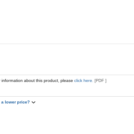
 information about this product, please
click here.
[PDF ]
t a lower price?