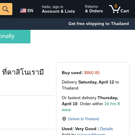
0
Returns
Hello, sign in
EN
& Orders
Cart
Account & Lists
Get free shipping to Thailand
ี่คาสิโนเรามี
Buy used:
$860.85
Delivery
Saturday, April 12
to
Thailand
Or fastest delivery
Thursday,
April 10
. Order within
16 hrs 8
mins
Deliver to
Thailand
Used: Very Good
|
Details
Sold by
jerseys4thewin