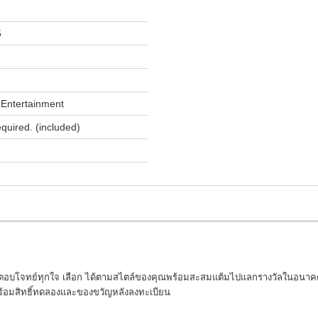
5
Entertainment
equired. (included)
่ตอบโจทย์ทุกใจ เลือก ได้ตามสไตล์ของคุณพร้อมสะสมแต้มไปแลกรางวัลในอนาคต อ
พร้อมสิทธิ์ทดลองและของขวัญหลังลงทะเบียน