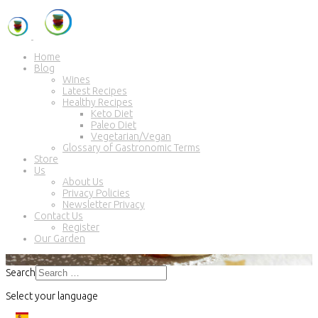
Home
Blog
Wines
Latest Recipes
Healthy Recipes
Keto Diet
Paleo Diet
Vegetarian/Vegan
Glossary of Gastronomic Terms
Store
Us
About Us
Privacy Policies
Newsletter Privacy
Contact Us
Register
Our Garden
Search
Select your language