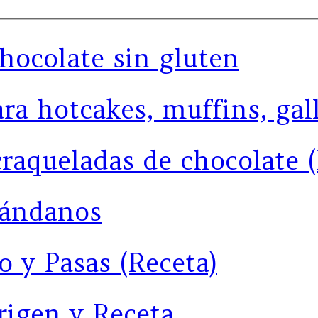
hocolate sin gluten
ra hotcakes, muffins, gal
craqueladas de chocolate 
rándanos
o y Pasas (Receta)
Origen y Receta