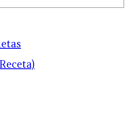
letas
(Receta)