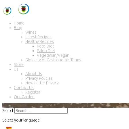
Home
Blog
Wines
Latest Recipes
Healthy Recipes
Keto Diet
Paleo Diet
Vegetarian/Vegan
Glossary of Gastronomic Terms
Store
Us
About Us
Privacy Policies
Newsletter Privacy
Contact Us
Register
Our Garden
Search
Select your language