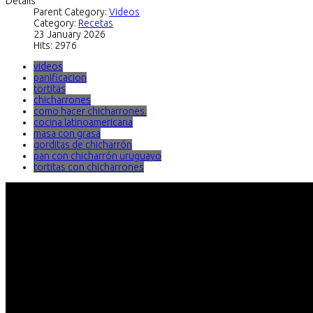
Details
Parent Category:
Videos
Category:
Recetas
23 January 2026
Hits: 2976
videos
panificacion
tortitas
chicharrones
como hacer chicharrones.
cocina latinoamericana
masa con grasa
gorditas de chicharrón
pan con chicharrón uruguayo
tortitas con chicharrones