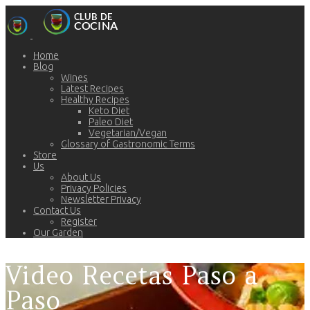
Home
Blog
Wines
Latest Recipes
Healthy Recipes
Keto Diet
Paleo Diet
Vegetarian/Vegan
Glossary of Gastronomic Terms
Store
Us
About Us
Privacy Policies
Newsletter Privacy
Contact Us
Register
Our Garden
Video Recetas Paso a
Paso