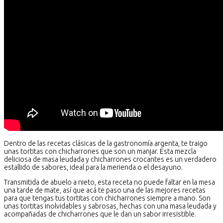
Dentro de las recetas clásicas de la gastronomía argenta, te traigo
unas tortitas con chicharrones que son un manjar. Esta mezcla
deliciosa de masa leudada y chicharrones crocantes es un verdadero
estallido de sabores, ideal para la merienda o el desayuno.
Transmitida de abuelo a nieto, esta receta no puede faltar en la mesa
una tarde de mate, así que acá te paso una de las mejores recetas
para que tengas tus tortitas con chicharrones siempre a mano. Son
unas tortitas inolvidables y sabrosas, hechas con una masa leudada y
acompañadas de chicharrones que le dan un sabor irresistible.