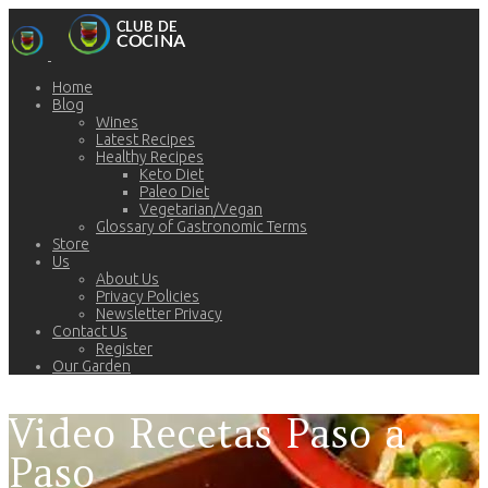
Home
Blog
Wines
Latest Recipes
Healthy Recipes
Keto Diet
Paleo Diet
Vegetarian/Vegan
Glossary of Gastronomic Terms
Store
Us
About Us
Privacy Policies
Newsletter Privacy
Contact Us
Register
Our Garden
Video Recetas Paso a
Paso