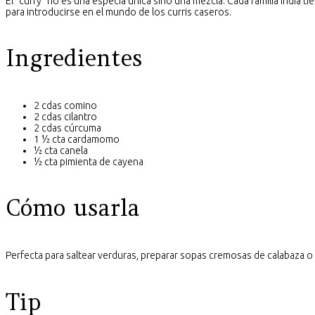
El “curry” no es una especia única sino una mezcla. Cada familia india t
para introducirse en el mundo de los curris caseros.
Ingredientes
2 cdas comino
2 cdas cilantro
2 cdas cúrcuma
1 ½ cta cardamomo
½ cta canela
½ cta pimienta de cayena
Cómo usarla
Perfecta para saltear verduras, preparar sopas cremosas de calabaza o
Tip