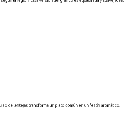
según la región. Esta versión del gráfico es equilibrada y suave, ideal
uiso de lentejas transforma un plato común en un festín aromático.