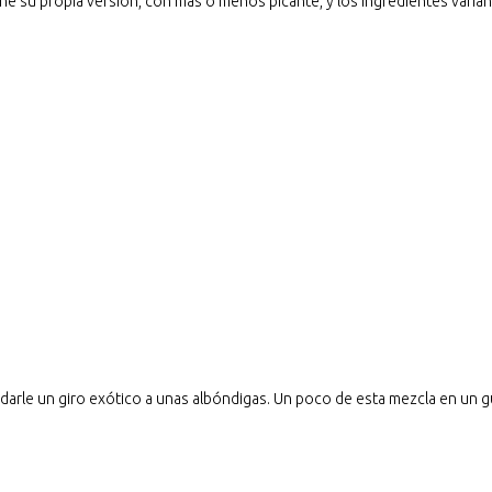
iene su propia versión, con más o menos picante, y los ingredientes varían 
 darle un giro exótico a unas albóndigas. Un poco de esta mezcla en un g