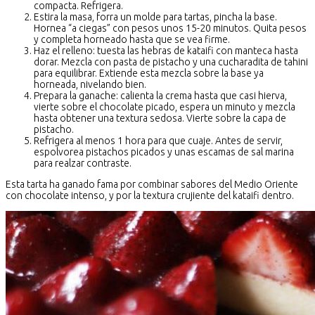
compacta. Refrigera.
Estira la masa, forra un molde para tartas, pincha la base.
Hornea “a ciegas” con pesos unos 15-20 minutos. Quita pesos
y completa horneado hasta que se vea firme.
Haz el relleno: tuesta las hebras de kataifi con manteca hasta
dorar. Mezcla con pasta de pistacho y una cucharadita de tahini
para equilibrar. Extiende esta mezcla sobre la base ya
horneada, nivelando bien.
Prepara la ganache: calienta la crema hasta que casi hierva,
vierte sobre el chocolate picado, espera un minuto y mezcla
hasta obtener una textura sedosa. Vierte sobre la capa de
pistacho.
Refrigera al menos 1 hora para que cuaje. Antes de servir,
espolvorea pistachos picados y unas escamas de sal marina
para realzar contraste.
Esta tarta ha ganado fama por combinar sabores del Medio Oriente
con chocolate intenso, y por la textura crujiente del kataifi dentro.