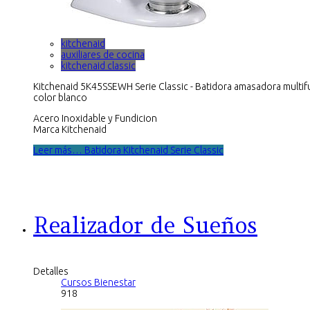
kitchenaid
auxiliares de cocina
kitchenaid classic
Kitchenaid 5K45SSEWH Serie Classic - Batidora amasadora multif
color blanco
Acero Inoxidable y Fundicion
Marca Kitchenaid
Leer más… Batidora Kitchenaid Serie Classic
Realizador de Sueños
Detalles
Cursos Bienestar
918