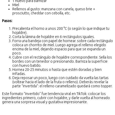
1 huevo para barnizar
Miel
Rellenos al gusto: manzana con canela, queso brie +
prosciutto, cheddar con cebolla, etc.
Pasos:
Precalienta el horno a unos 200 °C (o según lo que indique tu
hojaldre).
Corta la lámina de hojaldre en 6 rectángulos iguales.
Forra una bandeja con papel de hornear. sobre cada rectángulo
coloca un chorrito de miel. Luego agrega el relleno elegido
encima de la miel, dejando espacio para que se expanda un
poco.
Cubre con el rectángulo de hojaldre correspondiente. Sella los
bordes con un tenedor o presionando. Barniza la superficie
con huevo batido.
Hornea 20-25 minutos o hasta que estén doradas y bien
infladas.
Deja reposar un poco, luego con cuidado da vuelta las tartas
(voltear hacia el lado de la fruta o relleno). Deberás revelar la
parte “invertida”: el relleno caramelizado quedará como topper.
Este formato “invertido” fue tendencia viral en TikTok: colocar los
ingredientes primero, cubrir con hojaldre, y darle vuelta al horneado
genera una sorpresa visual y gustativa impresionante.