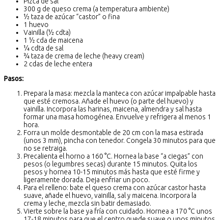
Pizca de sal
300 g de queso crema (a temperatura ambiente)
½ taza de azúcar “castor” o fina
1 huevo
Vainilla (½ cdta)
1 ½ cda de maicena
¼ cdta de sal
¾ taza de crema de leche (heavy cream)
2 cdas de leche entera
Pasos:
Prepara la masa: mezcla la manteca con azúcar impalpable hasta
que esté cremosa. Añade el huevo (o parte del huevo) y
vainilla. Incorpora las harinas, maicena, almendra y sal hasta
formar una masa homogénea. Envuelve y refrigera al menos 1
hora.
Forra un molde desmontable de 20 cm con la masa estirada
(unos 3 mm), pincha con tenedor. Congela 30 minutos para que
no se retraiga.
Precalienta el horno a 160 °C. Hornea la base “a ciegas” con
pesos (o legumbres secas) durante 15 minutos. Quita los
pesos y hornea 10-15 minutos más hasta que esté firme y
ligeramente dorada. Deja enfriar un poco.
Para el relleno: bate el queso crema con azúcar castor hasta
suave, añade el huevo, vainilla, sal y maicena. Incorpora la
crema y leche, mezcla sin batir demasiado.
Vierte sobre la base ya fría con cuidado. Hornea a 170 °C unos
17-18 minutos para que el centro quede suave o unos minutos