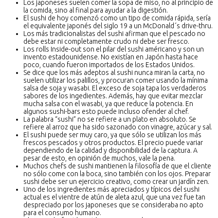
Los japoneses suelen comer la sopa de miso, no al principio de
la comida, sino al final para ayudar a la digestión.
El sushi de hoy comenzó como un tipo de comida rápida, sería
el equivalente japonés del siglo 19 a un McDonald´s drive-thru.
Los más tradicionalistas del sushi afirman que el pescado no
debe estar ni completamente crudo ni debe ser fresco.
Los rolls Inside-out son el pilar del sushi américano y son un
invento estadounidense. No existían en Japón hasta hace
poco, cuando fueron importados de los Estados Unidos.
Se dice que los más adeptos al sushi nunca miran la carta, no
suelen utilizar los palillos, y procuran comer usando la mínima
salsa de soja y wasabi. El exceso de soja tapa los verdaderos
sabores de los ingedientes. Además, hay que evitar mezclar
mucha salsa con el wasabi, ya que reduce la potencia. En
algunos sushi-bars esto puede incluso ofender al chef.
La palabra “sushi” no se refiere a un plato en absoluto. Se
refiere al arroz que ha sido sazonado con vinagre, azúcar y sal.
El sushi puede ser muy caro, ya que sólo se utilizan los más
frescos pescados y otros productos. El precio puede variar
dependiendo de la calidad y disponibilidad de la captura. A
pesar de esto, en opinión de muchos, vale la pena.
Muchos chefs de sushi mantienen la filosofía de que el cliente
no sólo come con la boca, sino también con los ojos. Preparar
sushi debe ser un ejercicio creativo, como crear un jardín zen.
Uno de los ingredientes más apreciados y típicos del sushi
actual es el vientre de atún de aleta azul, que una vez fue tan
despreciado por los japoneses que se consideraba no apto
para el consumo humano.