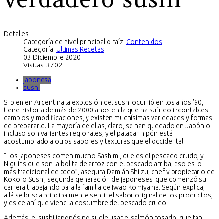
Detalles
Categoría de nivel principal o raíz:
Contenidos
Categoría:
Ultimas Recetas
03 Diciembre 2020
Visitas: 3702
japonesa
sushi
Si bien en Argentina la explosión del sushi ocurrió en los años ’90,
tiene historia de más de 2000 años en la que ha sufrido incontables
cambios y modificaciones, y existen muchísimas variedades y formas
de prepararlo. La mayoría de ellas, claro, se han quedado en Japón o
incluso son variantes regionales, y el paladar nipón está
acostumbrado a otros sabores y texturas que el occidental.
“Los japoneses comen mucho Sashimi, que es el pescado crudo, y
Niguiris que son la bolita de arroz con el pescado arriba; eso es lo
más tradicional de todo”, asegura Damián Shiizu, chef y propietario de
Kokoro Sushi, segunda generación de japoneses, que comenzó su
carrera trabajando para la familia de Iwao Komiyama. Según explica,
allá se busca principalmente sentir el sabor original de los productos,
y es de ahí que viene la costumbre del pescado crudo.
Además, el sushi japonés no suele usar el salmón rosado, que tan