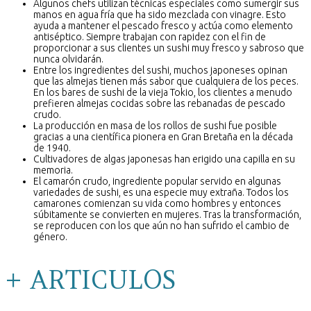
Algunos chefs utilizan técnicas especiales como sumergir sus
manos en agua fría que ha sido mezclada con vinagre. Esto
ayuda a mantener el pescado fresco y actúa como elemento
antiséptico. Siempre trabajan con rapidez con el fin de
proporcionar a sus clientes un sushi muy fresco y sabroso que
nunca olvidarán.
Entre los ingredientes del sushi, muchos japoneses opinan
que las almejas tienen más sabor que cualquiera de los peces.
En los bares de sushi de la vieja Tokio, los clientes a menudo
prefieren almejas cocidas sobre las rebanadas de pescado
crudo.
La producción en masa de los rollos de sushi fue posible
gracias a una científica pionera en Gran Bretaña en la década
de 1940.
Cultivadores de algas japonesas han erigido una capilla en su
memoria.
El camarón crudo, ingrediente popular servido en algunas
variedades de sushi, es una especie muy extraña. Todos los
camarones comienzan su vida como hombres y entonces
súbitamente se convierten en mujeres. Tras la transformación,
se reproducen con los que aún no han sufrido el cambio de
género.
+ ARTICULOS