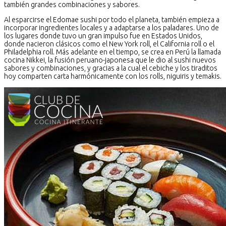
también grandes combinaciones y sabores.
Al esparcirse el Edomae sushi por todo el planeta, también empieza a
incorporar ingredientes locales y a adaptarse a los paladares. Uno de
los lugares donde tuvo un gran impulso fue en Estados Unidos,
donde nacieron clásicos como el New York roll, el California roll o el
Philadelphia roll. Más adelante en el tiempo, se crea en Perú la llamada
cocina Nikkei, la fusión peruano-japonesa que le dio al sushi nuevos
sabores y combinaciones, y gracias a la cual el cebiche y los tiraditos
hoy comparten carta harmónicamente con los rolls, niguiris y temakis.