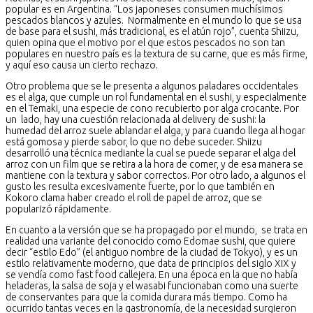
popular es en Argentina. “Los japoneses consumen muchísimos
pescados blancos y azules. Normalmente en el mundo lo que se usa
de base para el sushi, más tradicional, es el atún rojo”, cuenta Shiizu,
quien opina que el motivo por el que estos pescados no son tan
populares en nuestro país es la textura de su carne, que es más firme,
y aquí eso causa un cierto rechazo.
Otro problema que se le presenta a algunos paladares occidentales
es el alga, que cumple un rol fundamental en el sushi, y especialmente
en el Temaki, una especie de cono recubierto por alga crocante. Por
un lado, hay una cuestión relacionada al delivery de sushi: la
humedad del arroz suele ablandar el alga, y para cuando llega al hogar
está gomosa y pierde sabor, lo que no debe suceder. Shiizu
desarrolló una técnica mediante la cual se puede separar el alga del
arroz con un film que se retira a la hora de comer, y de esa manera se
mantiene con la textura y sabor correctos. Por otro lado, a algunos el
gusto les resulta excesivamente fuerte, por lo que también en
Kokoro clama haber creado el roll de papel de arroz, que se
popularizó rápidamente.
En cuanto a la versión que se ha propagado por el mundo, se trata en
realidad una variante del conocido como Edomae sushi, que quiere
decir “estilo Edo” (el antiguo nombre de la ciudad de Tokyo), y es un
estilo relativamente moderno, que data de principios del siglo XIX y
se vendía como fast food callejera. En una época en la que no había
heladeras, la salsa de soja y el wasabi funcionaban como una suerte
de conservantes para que la comida durara más tiempo. Como ha
ocurrido tantas veces en la gastronomía, de la necesidad surgieron