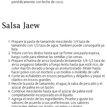
periódicamente con leche de coco.
Salsa Jaew
Prepare la pasta de tamarindo mezclando 1/4 taza de
tamarindo con 1/2 taza de agua. Tambien puede conseguirla ya
lista.
Triture con los dedos hasta que se forme una pasta espesa,
luego cuele para eliminar las semillas y las venas.
Prepare el harina de arroz tostando lentamente 1/4-1/2 taza de
arroz pegajoso tailandés a fuego lento hasta que esté rico, de
color marrón dorado y tenga un aroma tostado. Moler hasta
hacer polvo con un mortero y un molino o molinillo de café.
Corte las echalottes en trozos pequeños y delgados y pique el
cilantro en trozos grandes.
Mezcle la pasta de tamarindo, el agua, la salsa de pescado y el
azúcar de palma en un tazón.
Continúe mezclando hasta que el azúcar de palma esté
completamente incorporado en el líquido.
Agrega el resto de los ingredientes. Pruebe y ajuste los
sabores de acuerdo a sus preferencias. Los sabores
principales deben ser ácidos, picantes y salados.