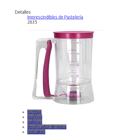
Detalles
Imprescindibles de Pastelería
2635
tortitas
muffins
galletas
dosificador de masa
hotcakes