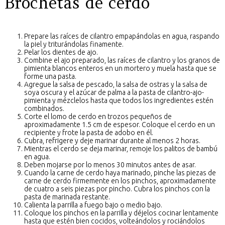
Brochetas de cerdo
Prepare las raíces de cilantro empapándolas en agua, raspando
la piel y triturándolas finamente.
Pelar los dientes de ajo.
Combine el ajo preparado, las raíces de cilantro y los granos de
pimienta blancos enteros en un mortero y muela hasta que se
forme una pasta.
Agregue la salsa de pescado, la salsa de ostras y la salsa de
soya oscura y el azúcar de palma a la pasta de cilantro-ajo-
pimienta y mézclelos hasta que todos los ingredientes estén
combinados.
Corte el lomo de cerdo en trozos pequeños de
aproximadamente 1.5 cm de espesor. Coloque el cerdo en un
recipiente y frote la pasta de adobo en él.
Cubra, refrigere y deje marinar durante al menos 2 horas.
Mientras el cerdo se deja marinar, remoje los palitos de bambú
en agua.
Deben mojarse por lo menos 30 minutos antes de asar.
Cuando la carne de cerdo haya marinado, pinche las piezas de
carne de cerdo firmemente en los pinchos, aproximadamente
de cuatro a seis piezas por pincho. Cubra los pinchos con la
pasta de marinada restante.
Calienta la parrilla a fuego bajo o medio bajo.
Coloque los pinchos en la parrilla y déjelos cocinar lentamente
hasta que estén bien cocidos, volteándolos y rociándolos