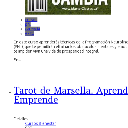
cursos
pnl
carencia
exito
En este curso aprenderás técnicas de la Programación Neuroling
(PNL), que te permitirán eliminar los obstáculos mentales y emo
te impiden vivir una vida de prosperidad integral.
En...
Tarot de Marsella. Aprend
Emprende
Detalles
Cursos Bienestar
997