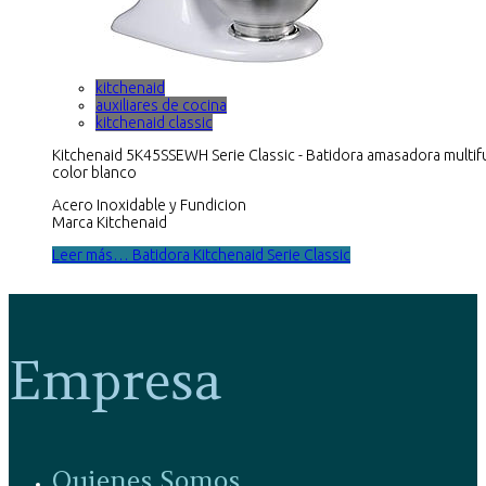
kitchenaid
auxiliares de cocina
kitchenaid classic
Kitchenaid 5K45SSEWH Serie Classic - Batidora amasadora multif
color blanco
Acero Inoxidable y Fundicion
Marca Kitchenaid
Leer más… Batidora Kitchenaid Serie Classic
Empresa
Quienes Somos