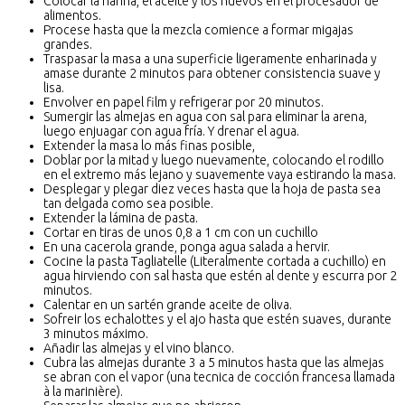
Colocar la harina, el aceite y los huevos en el procesador de
alimentos.
Procese hasta que la mezcla comience a formar migajas
grandes.
Traspasar la masa a una superficie ligeramente enharinada y
amase durante 2 minutos para obtener consistencia suave y
lisa.
Envolver en papel film y refrigerar por 20 minutos.
Sumergir las almejas en agua con sal para eliminar la arena,
luego enjuagar con agua fría. Y drenar el agua.
Extender la masa lo más finas posible,
Doblar por la mitad y luego nuevamente, colocando el rodillo
en el extremo más lejano y suavemente vaya estirando la masa.
Desplegar y plegar diez veces hasta que la hoja de pasta sea
tan delgada como sea posible.
Extender la lámina de pasta.
Cortar en tiras de unos 0,8 a 1 cm con un cuchillo
En una cacerola grande, ponga agua salada a hervir.
Cocine la pasta Tagliatelle (Literalmente cortada a cuchillo) en
agua hirviendo con sal hasta que estén al dente y escurra por 2
minutos.
Calentar en un sartén grande aceite de oliva.
Sofreir los echalottes y el ajo hasta que estén suaves, durante
3 minutos máximo.
Añadir las almejas y el vino blanco.
Cubra las almejas durante 3 a 5 minutos hasta que las almejas
se abran con el vapor (una tecnica de cocción francesa llamada
à la marinière).