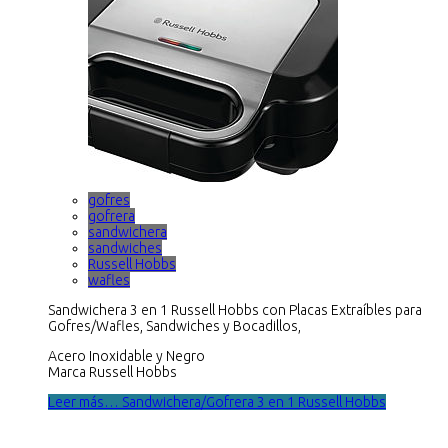
gofres
gofrera
sandwichera
sandwiches
Russell Hobbs
wafles
Sandwichera 3 en 1 Russell Hobbs con Placas Extraíbles para
Gofres/Wafles, Sandwiches y Bocadillos,
Acero Inoxidable y Negro
Marca Russell Hobbs
Leer más… Sandwichera/Gofrera 3 en 1 Russell Hobbs