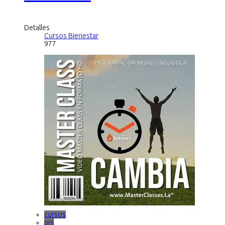
Detalles
Cursos Bienestar
977
cursos
pnl